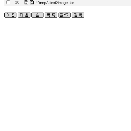
l
26
DeepAI text2image site