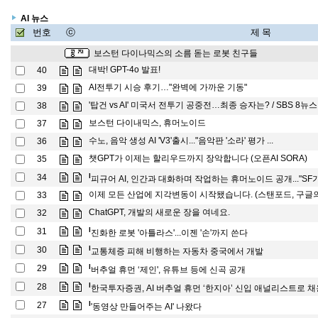
AI 뉴스
번호
ⓒ
제 목
보스턴 다이나믹스의 소름 돋는 로봇 친구들
대박! GPT-4o 발표!
40
AI전투기 시승 후기…"완벽에 가까운 기동"
39
'탑건 vs AI' 미국서 전투기 공중전…최종 승자는? / SBS 8뉴스
38
보스턴 다이내믹스, 휴머노이드
37
수노, 음악 생성 AI 'V3'출시..."음악판 '소라' 평가 ...
36
챗GPT가 이제는 할리우드까지 장악합니다 (오픈AI SORA)
35
l
34
피규어 AI, 인간과 대화하며 작업하는 휴머노이드 공개..."SF가 
이제 모든 산업에 지각변동이 시작됐습니다. (스탠포드, 구글의 Mob
33
ChatGPT, 개발의 새로운 장을 여네요.
32
l
31
진화한 로봇 '아틀라스'...이젠 '손'까지 쓴다
l
30
교통체증 피해 비행하는 자동차 중국에서 개발
l
29
버추얼 휴먼 ‘제인', 유튜브 등에 신곡 공개
l
28
한국투자증권, AI 버추얼 휴먼 ‘한지아’ 신입 애널리스트로 채
l
27
'동영상 만들어주는 AI' 나왔다