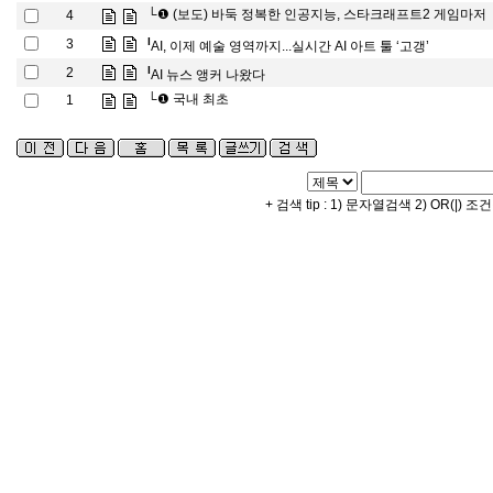
└❶
(보도) 바둑 정복한 인공지능, 스타크래프트2 게임마저
4
l
3
AI, 이제 예술 영역까지...실시간 AI 아트 툴 ‘고갱’
l
2
AI 뉴스 앵커 나왔다
└❶
국내 최초
1
+ 검색 tip : 1) 문자열검색 2) OR(|) 