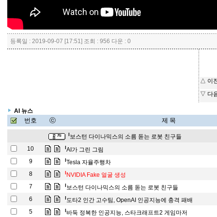
등록일 : 2019-09-07 [17:51] 조회 : 956 다운 : 0
△ 이
▽ 다
AI 뉴스
번호
ⓒ
제 목
l
보스턴 다이나믹스의 소름 돋는 로봇 친구들
l
10
AI가 그린 그림
l
9
Tesla 자율주행차
l
8
NVIDIA Fake 얼굴 생성
l
7
보스턴 다이나믹스의 소름 돋는 로봇 친구들
l
6
도타2 인간 고수팀, OpenAI 인공지능에 충격 패배
l
5
바둑 정복한 인공지능, 스타크래프트2 게임마저