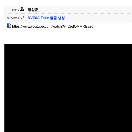
정성훈
NVIDIA Fake 얼굴 생성
https://www.youtube.com/watch?v=2edOMMREazo