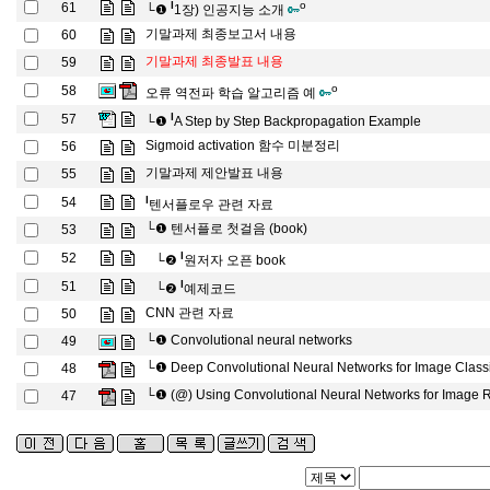
l
o
61
└❶
1장) 인공지능 소개
기말과제 최종보고서 내용
60
기말과제 최종발표 내용
59
o
58
오류 역전파 학습 알고리즘 예
l
57
└❶
A Step by Step Backpropagation Example
Sigmoid activation 함수 미분정리
56
기말과제 제안발표 내용
55
l
54
텐서플로우 관련 자료
└❶
텐서플로 첫걸음 (book)
53
l
52
└❷
원저자 오픈 book
l
51
└❷
예제코드
CNN 관련 자료
50
└❶
Convolutional neural networks
49
└❶
Deep Convolutional Neural Networks for Image Classi
48
└❶
(@) Using Convolutional Neural Networks for Image 
47