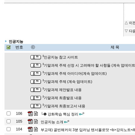
△ 이
▽ 다
인공지능
번호
ⓒ
제 목
l
인공지능 참고 사이트
l
기말과제 주제 선정 시 고려해야 할 사항들 (계속 업데이트
l
기말과제 주제 아이디어(계속 업데이트)
l
기말과제 주제 (계속 업데이트)
l
기말과제 제안발표 내용
l
기말과제 최종발표 내용
l
기말과제 최종보고서 내용
o
106
└❶
강화학습 핵심 정리
o
105
인공지능 소개
104
부교재) 골빈해커의 3분 딥러닝 텐서플로맛 <b>강의노트</