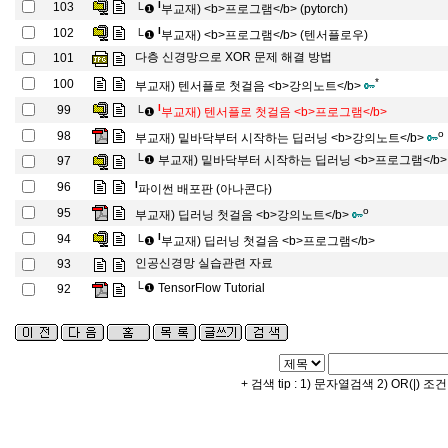
l
103
└❶
부교재) <b>프로그램</b> (pytorch)
l
102
└❶
부교재) <b>프로그램</b> (텐서플로우)
다층 신경망으로 XOR 문제 해결 방법
101
*
100
부교재) 텐서플로 첫걸음 <b>강의노트</b>
l
99
└❶
부교재) 텐서플로 첫걸음 <b>프로그램</b>
o
98
부교재) 밑바닥부터 시작하는 딥러닝 <b>강의노트</b>
└❶
부교재) 밑바닥부터 시작하는 딥러닝 <b>프로그램</b>
97
l
96
파이썬 배포판 (아나콘다)
o
95
부교재) 딥러닝 첫걸음 <b>강의노트</b>
l
94
└❶
부교재) 딥러닝 첫걸음 <b>프로그램</b>
인공신경망 실습관련 자료
93
└❶
TensorFlow Tutorial
92
+ 검색 tip : 1) 문자열검색 2) OR(|) 