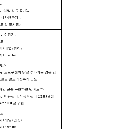
능:
시계설정 및 구동기능
별 시간변환기능
도 및 도시표시
능: 수정기능
검토
조체+배열 (권장)
liked list
통과
: 코드구현이 많은 추가기능 넣을 것
오델로 알고리즘추가 검토
매만 단순 구현하면 난이도 하
: 메뉴관리, 사용자관리 (암호)설정
nked list 로 구현
검토
조체+배열 (권장)
liked list