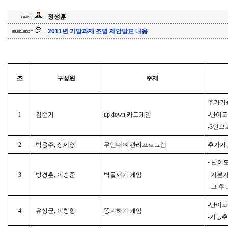
정성훈
2011년 기말과제 조별 제안발표 내용
조
구성원
주제
추가기능:
1
김준기
up down 카드게임
-난이도
-3인으
2
박용주, 장세영
무인대여 관리프로그램
추가기능
- 난이
3
방경훈, 이승준
벽돌깨기 게임
기본기
그 후 
-난이도
4
유상균, 이창형
똥피하기 게임
-기능