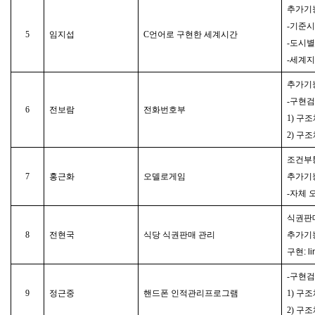
추가기
-기준
5
임지섭
C언어로 구현한 세계시간
-도시
-세계지
추가기
-구현
6
전보람
전화번호부
1) 구
2) 구조체+
조건부
7
홍근화
오델로게임
추가기능
-자체 
식권판
8
전현국
식당 식권판매 관리
추가기능
구현: li
-구현
9
정근중
핸드폰 인적관리프로그램
1) 구
2) 구조체+