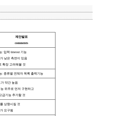
제안발표
comments
 입력 timeout 기능
가 낮은 측면이 있음
로 확장 고려해볼 것
: 종류별 연체자 목록 출력기능
도가 약간 높음
능 위주로 먼저 구현하고
고급기능 추가할 것
를 상향시킬 것
추가 요구됨