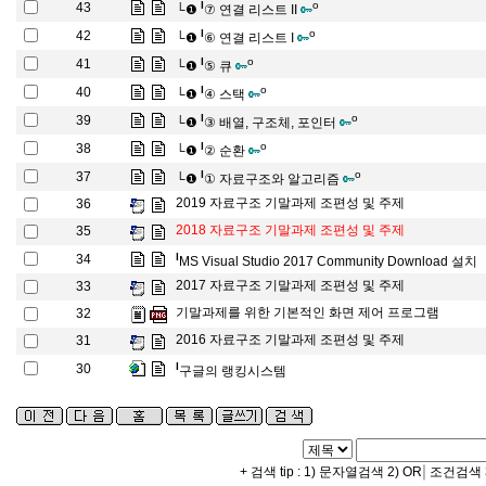
l
o
43
└❶
⑦ 연결 리스트 II
l
o
42
└❶
⑥ 연결 리스트 I
l
o
41
└❶
⑤ 큐
l
o
40
└❶
④ 스택
l
o
39
└❶
③ 배열, 구조체, 포인터
l
o
38
└❶
② 순환
l
o
37
└❶
① 자료구조와 알고리즘
2019 자료구조 기말과제 조편성 및 주제
36
2018 자료구조 기말과제 조편성 및 주제
35
l
34
MS Visual Studio 2017 Community Download 설치
2017 자료구조 기말과제 조편성 및 주제
33
기말과제를 위한 기본적인 화면 제어 프로그램
32
2016 자료구조 기말과제 조편성 및 주제
31
l
30
구글의 랭킹시스템
|
+ 검색 tip : 1) 문자열검색 2) OR
조건검색 3