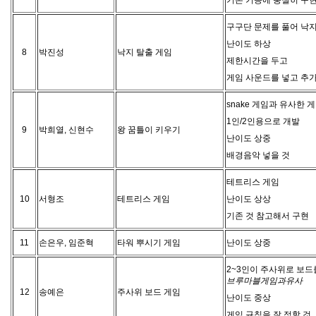
기본 기능에 충실히 구현
구구단 문제를 풀어 낙지
난이도 하상
8
박진성
낙지 탈출 게임
제한시간을 두고
게임 사운드를 넣고 추
snake 게임과 유사한 
1인/2인용으로 개발
9
박희열, 신현수
왕 꿈틀이 키우기
난이도 상중
배경음악 넣을 것
테트리스 게임
10
서형조
테트리스 게임
난이도 상상
기존 것 참고해서 구현
11
손은우, 임준혁
타워 뿌시기 게임
난이도 상중
2~3인이 주사위로 보
브
유
루
사
마
블
게
임
과
브
루
마
블
게
임
과
유
사
12
송예은
주사위 보드 게임
난이도 중상
게임 규칙을 잘 정할 것