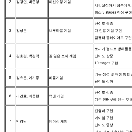
2
김경연, 박준영
미션수행 게임
시간설정해서 점수에 반
최소 3 stages 이상 구
난이도 중중
3
김상운
브루마블 게임
다 인용 게임 구현
컴퓨터 플레이어도 구현
토끼가 점프로 방해물을
4
김호겸, 박경덕
길 잃은 토끼 게임
난이도 상중
10 stages 구현
리듬 생성 및 매칭 방법 
5
김효은, 이기종
리듬게임
난이도 상하
난이도 상중
6
라건호, 이동현
팩맨 게임
기존 인터넷에 있는 것 
진행바 구현
아이템 구현
7
박경남
레이싱 게임
난이도 중상