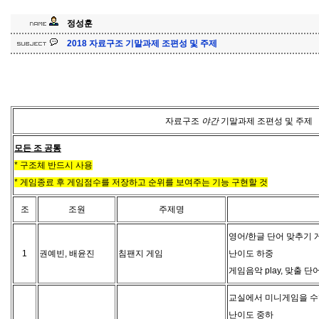
정성훈
2018 자료구조 기말과제 조편성 및 주제
야
간
자료구조
기말과제 조편성 및 주제
야
간
모든 조 공통
* 구조체 반드시 사용
* 게임종료 후 게임점수를 저장하고 순위를 보여주는 기능 구현할 것
조
조원
주제명
영어/한글 단어 맞추기 
1
권예빈, 배윤진
침팬지 게임
난이도 하중
게임음악 play, 맞출 
교실에서 미니게임을 수
난이도 중하