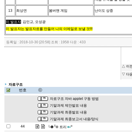
13
최상연
봄버맨 게임
난이도 상중
미 발표자
: 김민교, 오성광
미 발표자는 발표자료를 만들어 나의 이메일로 보낼 것!!!
등록일 : 2018-10-30 [20:58] 조회 : 1958 다운 : 433
△ 이
▽ 다
자료구조
번호
ⓒ
자료구조 자바 applet 구동 방법
기말과제 제안발표 내용
기말과제 최종발표 내용
기말과제 최종보고서 내용/양식
l
o
44
└❶
⑧ 트리