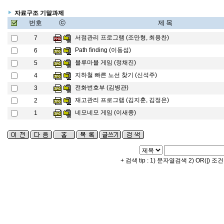
자료구조 기말과제
번호
ⓒ
제 목
서점관리 프로그램 (조만형, 최용찬)
7
Path finding (이동섭)
6
블루마블 게임 (정채진)
5
지하철 빠른 노선 찾기 (신석주)
4
전화번호부 (김병관)
3
재고관리 프로그램 (김지훈, 김정은)
2
네모네모 게임 (이새종)
1
+ 검색 tip : 1) 문자열검색 2) OR(|) 