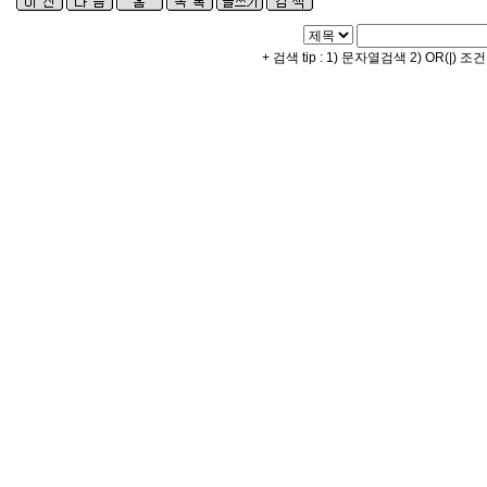
+ 검색 tip : 1) 문자열검색 2) OR(|) 