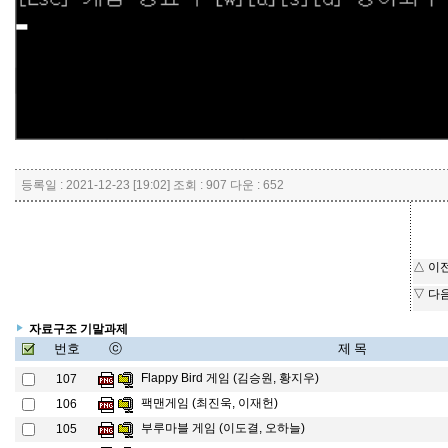
등록일 : 2021-12-23 [19:02] 조회 : 907 다운 : 652
△ 이
▽ 다
자료구조 기말과제
번호
ⓒ
제 목
Flappy Bird 게임 (김승원, 황지우)
107
팩맨게임 (최진욱, 이재헌)
106
부루마블 게임 (이도결, 오하늘)
105