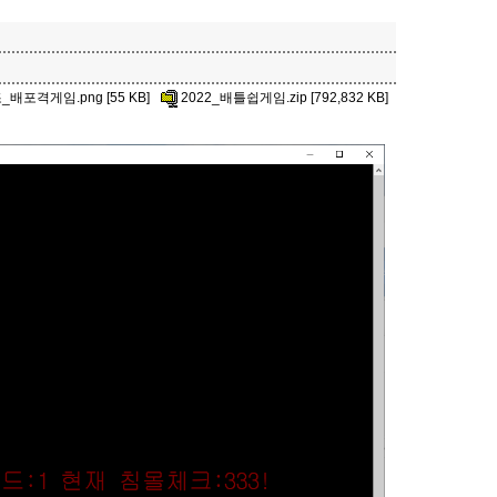
배포격게임.png [55 KB]
2022_배틀쉽게임.zip [792,832 KB]