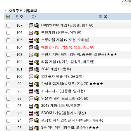
▽ 다
자료구조 기말과제
번호
ⓒ
제 목
Flappy Bird 게임 (김승원, 황지우)
107
팩맨게임 (최진욱, 이재헌)
106
부루마블 게임 (이도결, 오하늘)
105
배틀쉽 게임 (박진욱, 엄준, 조건우)
104
무한의 계단 게임 (김남혁, 송승민, 조진웅) ★★★
103
리듬 게임 (김기현, 김창우, 최도현)
102
2048 게임 (이동주)
101
3x3 숫자 퍼즐 게임(윤철영)
100
한성 리듬게임(박재훈, 유승원) ★★★★
99
사다리타기 (신종현, 양대현)
98
읽은 책 관리 프로그램(김상운)
97
2048 게임(임원재,유명훈)
96
SDOKU 게임(김철기,이정진)
95
굉장한 피자 엄청난 피자(최진아,이용주)
94
3종 미니게임 (양주렬, 오수혁) ★★★
93