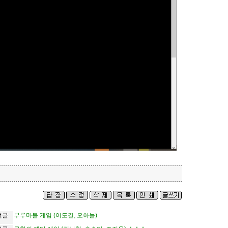
전글
부루마블 게임 (이도결, 오하늘)