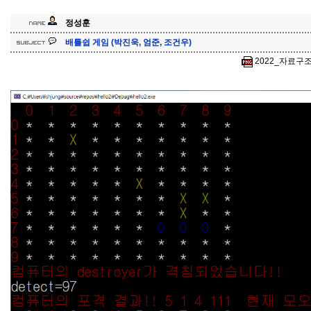
정성훈
배틀쉽 게임 (박진욱, 엄준, 조건우)
2022_자료구조_