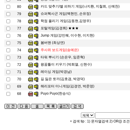
카드 맞추기/별 피하기 게임(나지환, 지철희, 신예찬)
80
슈퍼헥사곤 게임(백현민, 손유정)
79
학점 올리기 게임(김동현,김영우)
78
포탈게임(김경회) ★★★
77
Jump 게임(강민혜, 이수현, 이지현)
76
봄버맨 (최상연)
75
주사위 보드게임(송예은)
74
타워 뿌시기 (손은우, 임준혁)
73
왕꿈틀이 키우기 (박희열, 신현수)
72
레이싱 게임(박경남)
71
길 잃은 토끼(김호겸, 박경덕)
70
해리포터 미니게임(김경연, 박준영)
69
Puyo Puyo(한승식)
68
+ 검색 tip : 1) 문자열검색 2) OR(|) 