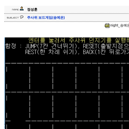
정성훈
주사위 보드게임(송예은)
night_송예은_