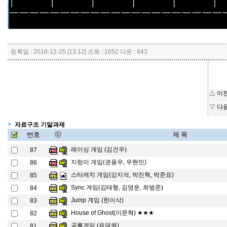
등록일 : 2018-12-25 [13:12] 조회 : 1652 다운 : 843
△ 이
▽ 다
자료구조 기말과제
번호
ⓒ
제 목
레이싱 게임 (김건우)
87
지렁이 게임(권용우, 우현민)
86
스타캐치 게임(강지석, 박진혁, 박준표)
85
Sync 게임(김태형, 김영운, 최범준)
84
Jump 게임 (한이삭)
83
House of Ghost(이문혁) ★★★
82
공룡게임 (유덕원)
81