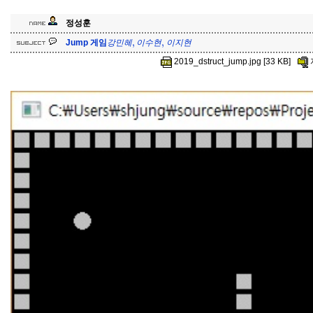
정성훈
강
현
민
혜
,
이
수
현
,
이
지
Jump 게임
강
민
혜
이
수
현
이
지
현
2019_dstruct_jump.jpg [33 KB]