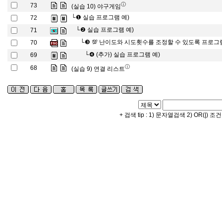
ⓘ
73
(실습 10) 야구게임
└❶
실습 프로그램 예)
72
└❷
실습 프로그램 예)
71
└❸
💯 난이도와 시도횟수를 조정할 수 있도록 프로그램
70
└❹
(추가) 실습 프로그램 예)
69
ⓘ
68
(실습 9) 연결 리스트
+ 검색 tip : 1) 문자열검색 2) OR(|) 