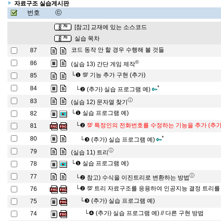
자료구조 실습게시판
번호
ⓒ
[참고] 교재에 있는 소스코드
실습 목차
코드 동작 안 할 경우 수행해 볼 것들
87
©
86
(실습 13) 간단 게임 제작
└❶
💯 기능 추가 구현 (추가)
85
*
84
└❷
(추가) 실습 프로그램 예)
ⓘ
83
(실습 12) 문자열 찾기
└❶
실습 프로그램 예)
82
└❷
💯 특정인의 전화번호를 수정하는 기능을 추가 (추가
81
*
80
└❸
(추가) 실습 프로그램 예)
ⓘ
79
(실습 11) 트리
└❶
실습 프로그램 예)
78
ⓘ
77
└❷
참고) 수식을 이진트리로 변환하는 방법
└❷
💯 트리 자료구조를 응용하여 인공지능 결정 트리를 
76
└❸
(추가) 실습 프로그램 예)
75
└❹
(추가) 실습 프로그램 예) // 다른 구현 방법
74