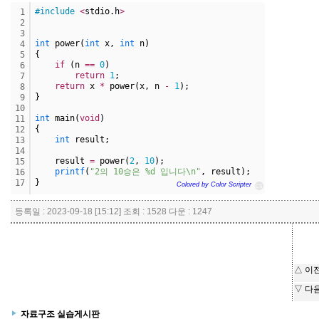
#include
<
stdio.h
>
1
2
3
int
 power(
int
 x, 
int
 n) 
4
{
5
if
 (n 
=
=
0
)
6
return
1
;
7
return
 x 
*
 power(x, n 
-
1
);
8
}
9
10
int
 main(
void
)
11
{
12
int
 result;
13
14
    result 
=
 power(
2
, 
10
);
15
printf
(
"2의 10승은 %d 입니다\n"
, result);
16
}
17
Colored by Color Scripter
cs
등록일 : 2023-09-18 [15:12] 조회 : 1528 다운 : 1247
△ 이
▽ 다
자료구조 실습게시판