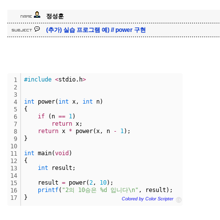
정성훈
(추가) 실습 프로그램 예) // power 구현
#include
<
stdio.h
>
1
2
3
int
 power(
int
 x, 
int
 n) 
4
{
5
if
 (n 
=
=
1
)
6
return
 x;
7
return
 x 
*
 power(x, n 
-
1
);
8
}
9
10
int
 main(
void
)
11
{
12
int
 result;
13
14
    result 
=
 power(
2
, 
10
);
15
printf
(
"2의 10승은 %d 입니다\n"
, result);
16
}
17
Colored by Color Scripter
cs