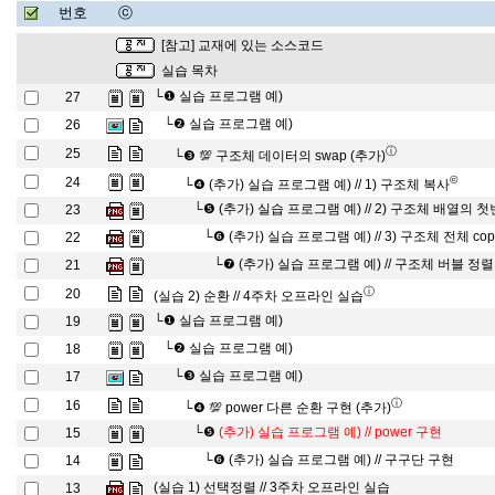
번호
ⓒ
[참고] 교재에 있는 소스코드
실습 목차
└❶
실습 프로그램 예)
27
└❷
실습 프로그램 예)
26
ⓘ
25
└❸
💯 구조체 데이터의 swap (추가)
©
24
└❹
(추가) 실습 프로그램 예) // 1) 구조체 복사
└❺
(추가) 실습 프로그램 예) // 2) 구조체 배열의 
23
└❻
(추가) 실습 프로그램 예) // 3) 구조체 전체 cop
22
└❼
(추가) 실습 프로그램 예) // 구조체 버블 정렬
21
ⓘ
20
(실습 2) 순환 // 4주차 오프라인 실습
└❶
실습 프로그램 예)
19
└❷
실습 프로그램 예)
18
└❸
실습 프로그램 예)
17
ⓘ
16
└❹
💯 power 다른 순환 구현 (추가)
└❺
(추가) 실습 프로그램 예) // power 구현
15
└❻
(추가) 실습 프로그램 예) // 구구단 구현
14
(실습 1) 선택정렬 // 3주차 오프라인 실습
13