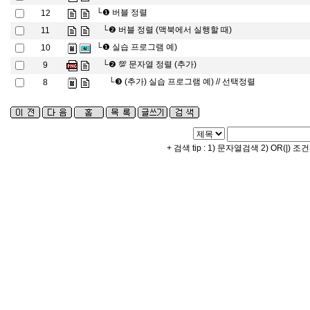
└❶
버블 정렬
12
└❷
버블 정렬 (맥북에서 실행할 때)
11
└❶
실습 프로그램 예)
10
└❷
💯 문자열 정렬 (추가)
9
└❸
(추가) 실습 프로그램 예) // 선택정렬
8
+ 검색 tip : 1) 문자열검색 2) OR(|) 