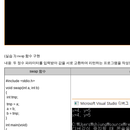
(실습 3) swap 함수 구현
내용: 두 정수 파라미터를 입력받아 값을 서로 교환하여 리턴하는 프로그램을 작성
swap 함수
#include <stdio.h>
void swap(int a, int b)
{
int tmp;
tmp = a;
a = b;
b = tmp;
}
int main(void)
{