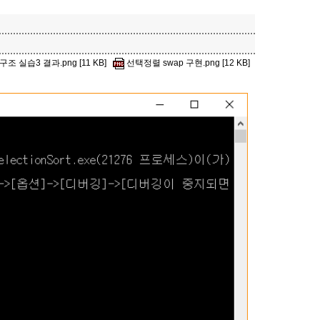
조 실습3 결과.png [11 KB]
선택정렬 swap 구현.png [12 KB]