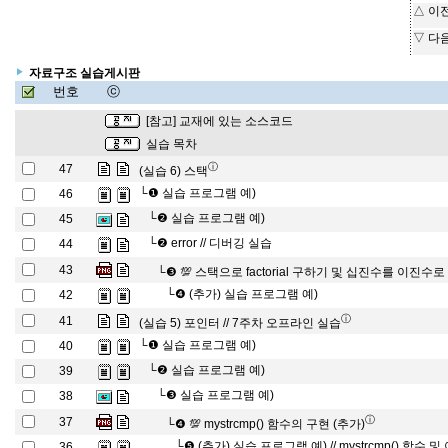
△ 이
▽ 다
자료구조 실습게시판
번호
ⓒ
[참고] 교재에 있는 소스코드
실습 목차
ⓘ
47
(실습 6) 스택
└❶
실습 프로그램 예)
46
└❷
실습 프로그램 예)
45
└❷
error // 디버깅 실습
44
43
└❸
💯 스택으로 factorial 구하기 및 십진수를 이진수
└❹
(추가) 실습 프로그램 예)
42
ⓘ
41
(실습 5) 포인터 // 7주차 오프라인 실습
└❶
실습 프로그램 예)
40
└❷
실습 프로그램 예)
39
└❸
실습 프로그램 예)
38
ⓘ
37
└❹
💯 mystrcmp() 함수의 구현 (추가)
└❺
(추가) 실습 프로그램 예) // mystrcmp() 함수
36