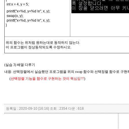
int x = 4, y = 5;
printf("x=%d, y=%d \n", x, y);
swap(x, y);
printf("x=%d, y=%d \n", x, y);
}
위의 함수는 위처럼 원하는대로 동작하지 않는다.
이 프로그램이 정상동작되도록 수정하시오.
(실습 3) 배열 다루기
내용: 선택정렬에서 실습했던 프로그램을 위의 swap 함수와 선택정렬 함수로 구현
(
선택정렬 기능을 함수로 구현하는 것이 핵심임!!!
)
등록일 : 2020-09-10 [16:16] 조회 : 2354 다운 : 618