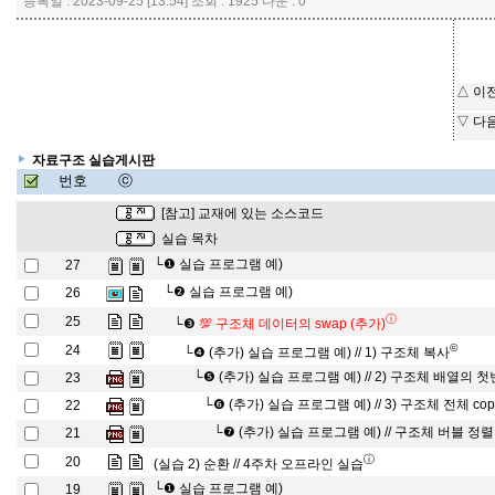
등록일 : 2023-09-25 [13:54] 조회 : 1925 다운 : 0
△ 이
▽ 다
자료구조 실습게시판
번호
ⓒ
[참고] 교재에 있는 소스코드
실습 목차
└❶
실습 프로그램 예)
27
└❷
실습 프로그램 예)
26
ⓘ
25
└❸
💯 구조체 데이터의 swap (추가)
©
24
└❹
(추가) 실습 프로그램 예) // 1) 구조체 복사
└❺
(추가) 실습 프로그램 예) // 2) 구조체 배열의 
23
└❻
(추가) 실습 프로그램 예) // 3) 구조체 전체 cop
22
└❼
(추가) 실습 프로그램 예) // 구조체 버블 정렬
21
ⓘ
20
(실습 2) 순환 // 4주차 오프라인 실습
└❶
실습 프로그램 예)
19