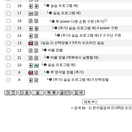
└❷
실습 프로그램 예)
18
└❸
실습 프로그램 예)
17
ⓘ
16
└❹
💯 power 다른 순환 구현 (추가)
└❺
(추가) 실습 프로그램 예) // power 구현
15
└❻
(추가) 실습 프로그램 예) // 구구단 구현
14
(실습 1) 선택정렬 // 3주차 오프라인 실습
13
└❶
버블 정렬
12
└❷
버블 정렬 (맥북에서 실행할 때)
11
└❶
실습 프로그램 예)
10
└❷
💯 문자열 정렬 (추가)
9
└❸
(추가) 실습 프로그램 예) // 선택정렬
8
+ 검색 tip : 1) 문자열검색 2) OR(|) 