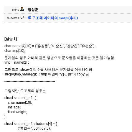
정성훈
💯 구조체 데이터의 swap (추가)
[실습 1]
char name[4][10] = {"홍길동", "이순신", "강감찬", "유관순"};
char tmp[10];
문자열의 경우 아래와 같은 방법으로 문자열을 이동하는 것은 불가능함.
tmp = name[2] ;
그러므로, strcpy() 함수를 사용해서 문자열을 이동해야함
strcpy(tmp,name[2]); //
tmp 배열에 "강감찬"이 copy 됨
-------------------------------------------
그렇지만, 구조체의 경우는
struct student_info {
char name[10];
int age;
float weight;
};
struct student_info students[4] = {
{"홍길동", 504, 67.5},