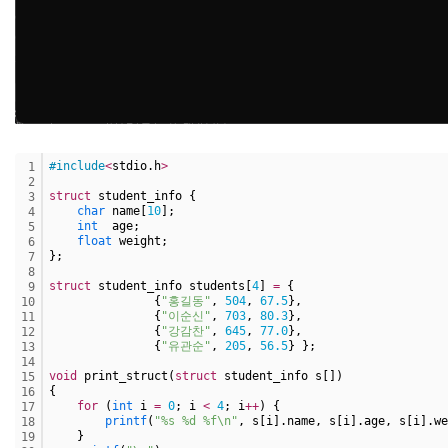
#include
<
stdio.h
>
1
2
struct
 student_info {
3
char
 name[
10
];
4
int
  age;
5
float
 weight;
6
};
7
8
struct
 student_info students[
4
] 
=
 {
9
               {
"홍길동"
, 
504
, 
67.
5
},
10
               {
"이순신"
, 
703
, 
80.
3
},
11
               {
"강감찬"
, 
645
, 
77.
0
},
12
               {
"유관순"
, 
205
, 
56.
5
} };
13
14
void
 print_struct(
struct
 student_info s[])
15
{
16
for
 (
int
 i 
=
0
; i 
<
4
; i
+
+
) {
17
printf
(
"%s %d %f\n"
, s[i].name, s[i].age, s[i].we
18
    }
19