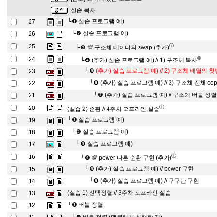
실습 목차
└❶
실습 프로그램 예)
27
└❷
실습 프로그램 예)
26
ⓘ
25
└❸
💯 구조체 데이터의 swap (추가)
©
24
└❹
(추가) 실습 프로그램 예) // 1) 구조체 복사
└❺
(추가) 실습 프로그램 예) // 2) 구조체 배열의 
23
└❻
(추가) 실습 프로그램 예) // 3) 구조체 전체 cop
22
└❼
(추가) 실습 프로그램 예) // 구조체 버블 정렬
21
ⓘ
20
(실습 2) 순환 // 4주차 오프라인 실습
└❶
실습 프로그램 예)
19
└❷
실습 프로그램 예)
18
└❸
실습 프로그램 예)
17
ⓘ
16
└❹
💯 power 다른 순환 구현 (추가)
└❺
(추가) 실습 프로그램 예) // power 구현
15
└❻
(추가) 실습 프로그램 예) // 구구단 구현
14
(실습 1) 선택정렬 // 3주차 오프라인 실습
13
└❶
버블 정렬
12