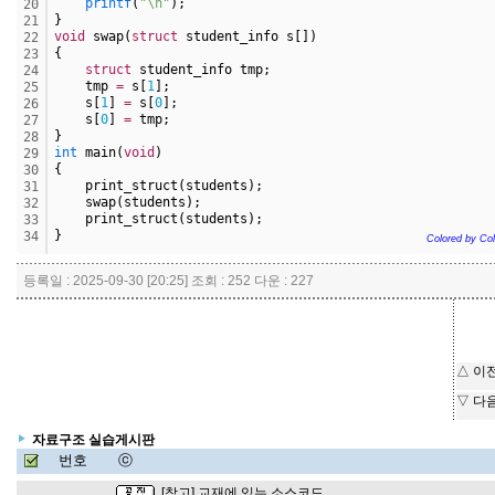
printf
(
"\n"
);
20
}
21
void
 swap(
struct
 student_info s[])
22
{
23
struct
 student_info tmp;
24
    tmp 
=
 s[
1
];
25
    s[
1
] 
=
 s[
0
];
26
    s[
0
] 
=
 tmp;
27
}
28
int
 main(
void
)
29
{
30
    print_struct(students);
31
    swap(students);
32
    print_struct(students);
33
}
34
Colored by Col
등록일 : 2025-09-30 [20:25] 조회 : 252 다운 : 227
△ 이
▽ 다
자료구조 실습게시판
번호
ⓒ
[참고] 교재에 있는 소스코드