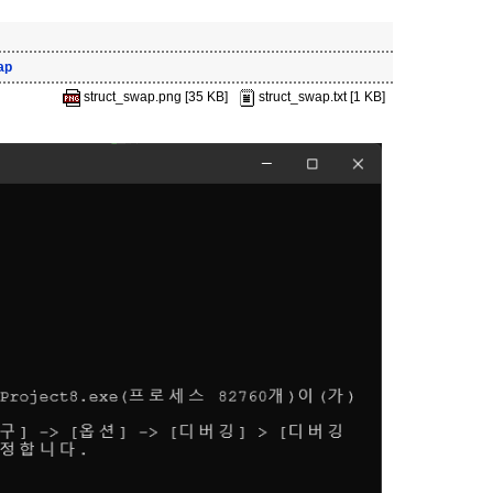
ap
struct_swap.png [35 KB]
struct_swap.txt [1 KB]