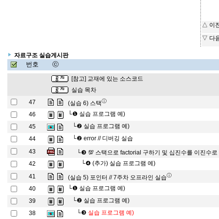
△ 이
▽ 다
자료구조 실습게시판
번호
ⓒ
[참고] 교재에 있는 소스코드
실습 목차
ⓘ
47
(실습 6) 스택
└❶
실습 프로그램 예)
46
└❷
실습 프로그램 예)
45
└❷
error // 디버깅 실습
44
43
└❸
💯 스택으로 factorial 구하기 및 십진수를 이진수
└❹
(추가) 실습 프로그램 예)
42
ⓘ
41
(실습 5) 포인터 // 7주차 오프라인 실습
└❶
실습 프로그램 예)
40
└❷
실습 프로그램 예)
39
└❸
실습 프로그램 예)
38