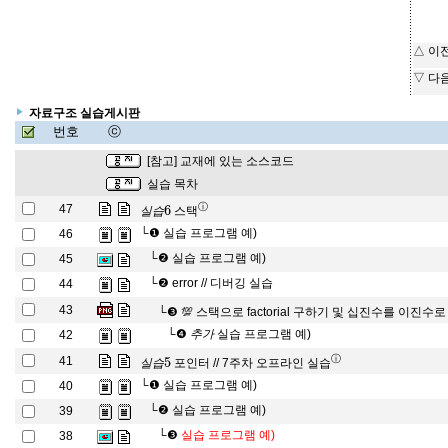
△ 이
▽ 다
자료구조 실습게시판
번호
ⓒ
[참고] 교재에 있는 소스코드
실습 목차
실
습
6
ⓘ
47
스택
실
습
└❶
실습 프로그램 예)
46
└❷
실습 프로그램 예)
45
└❷
error // 디버깅 실습
44
43
└❸
💯 스택으로 factorial 구하기 및 십진수를 이진
추
가
└❹
실습 프로그램 예)
42
추
가
실
습
5
ⓘ
41
포인터 // 7주차 오프라인 실습
실
습
└❶
실습 프로그램 예)
40
└❷
실습 프로그램 예)
39
└❸
실습 프로그램 예)
38