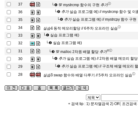
추
가
ⓘ
37
└❹
💯 mystrcmp
함수의 구현
추
가
추
가
└❺
실습 프로그램 예) // mystrcmp
함수 및 이
36
추
가
추
가
└❻
실습 프로그램 예) // mystrcpy
함수 구현
35
추
가
실
습
4
ⓘ
34
동적 메모리할당 // 6주차 오프라인 실습
실
습
└❶
실습 프로그램 예)
33
└❷
실습 프로그램 예)
32
추
가
©
ⓘ
31
└❸
💯 malloc 2차원 배열 할당
추
가
추
가
└❹
실습 프로그램 예) // 2차원 배열 메모리 할당
30
추
가
추
가
└❺
실습 프로그램 예) // 구조체 배열 메모리 
29
추
가
실
습
3
ⓘ
28
swap 함수와 배열 다루기 // 5주차 오프라인 실습
실
습
|
+ 검색 tip : 1) 문자열검색 2) OR
조건검색 3