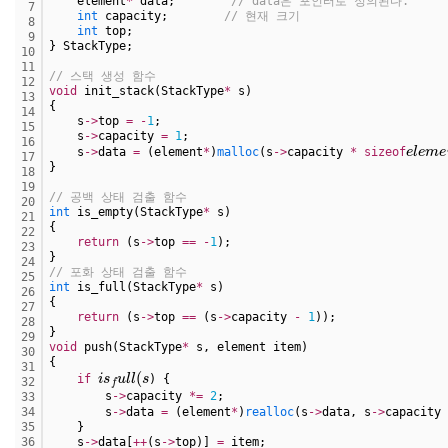
    element
*
 data;        
// data은 포인터로 정의된다. 
7
int
 capacity;        
// 현재 크기
8
int
 top;
9
} StackType;
10
11
// 스택 생성 함수
12
void
 init_stack(StackType
*
 s)
13
{
14
    s
-
>
top 
=
-
1
;
15
    s
-
>
capacity 
=
1
;
e
l
e
m
16
    s
-
>
data 
=
 (element
*
)
malloc
(s
-
>
capacity 
*
sizeof
17
}
18
19
// 공백 상태 검출 함수
20
int
 is_empty(StackType
*
 s)
21
{
22
return
 (s
-
>
top 
=
=
-
1
);
23
}
24
// 포화 상태 검출 함수
25
int
 is_full(StackType
*
 s)
26
{
27
return
 (s
-
>
top 
=
=
 (s
-
>
capacity 
-
1
));
28
}
29
void
 push(StackType
*
 s, element item)
30
{
i
s
f
u
l
l
(
s
31
if
) {
32
        s
-
>
capacity 
*
=
2
;
33
        s
-
>
data 
=
 (element
*
)
realloc
(s
-
>
data, s
-
>
capacity 
34
    }
35
    s
-
>
data[
+
+
(s
-
>
top)] 
=
 item;
36