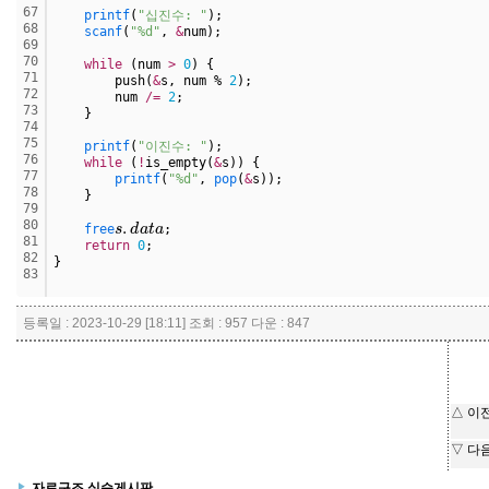
67
printf
(
"십진수: "
);
68
scanf
(
"%d"
, 
&
num);
69
70
while
 (num 
>
0
) {
71
        push(
&
s, num % 
2
);
72
        num 
/
=
2
;
73
    }
74
75
printf
(
"이진수: "
);
76
while
 (
!
is_empty(
&
s)) {
77
printf
(
"%d"
, 
pop
(
&
s));
78
    }
79
s
.
d
a
t
a
80
free
;
81
return
0
;
82
}
83
등록일 : 2023-10-29 [18:11] 조회 : 957 다운 : 847
△ 이
▽ 다
자료구조 실습게시판