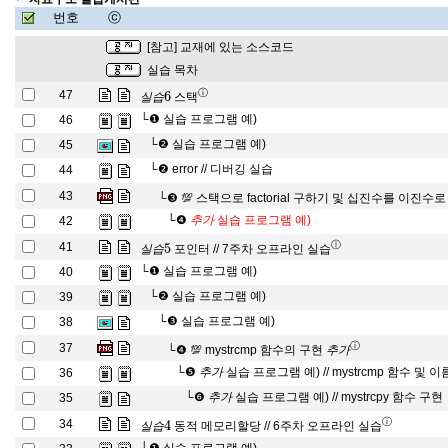
번호
ⓒ
[참고] 교재에 있는 소스코드
실습 목차
실
습
6
ⓘ
47
스택
실
습
└❶
실습 프로그램 예)
46
└❷
실습 프로그램 예)
45
└❷
error // 디버깅 실습
44
43
└❸
💯 스택으로 factorial 구하기 및 십진수를 이진
추
가
└❹
실습 프로그램 예)
42
추
가
실
습
5
ⓘ
41
포인터 // 7주차 오프라인 실습
실
습
└❶
실습 프로그램 예)
40
└❷
실습 프로그램 예)
39
└❸
실습 프로그램 예)
38
추
가
ⓘ
37
└❹
💯 mystrcmp
함수의 구현
추
가
추
가
└❺
실습 프로그램 예) // mystrcmp
함수 및 이
36
추
가
추
가
└❻
실습 프로그램 예) // mystrcpy
함수 구현
35
추
가
실
습
4
ⓘ
34
동적 메모리할당 // 6주차 오프라인 실습
실
습