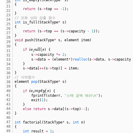
20
{
21
return
 (s
-
>
top 
=
=
-
1
);
22
}
23
// 포화 상태 검출 함수
24
int
 is_full(StackType
*
 s)
25
{
26
return
 (s
-
>
top 
=
=
 (s
-
>
capacity 
-
1
));
27
}
28
void
 push(StackType
*
 s, element item)
29
{
i
s
f
u
l
l
(
s
30
if
) {
31
        s
-
>
capacity 
*
=
2
;
32
        s
-
>
data 
=
 (element
*
)
realloc
(s
-
>
data, s
-
>
capacity 
33
    }
34
    s
-
>
data[
+
+
(s
-
>
top)] 
=
 item;
35
}
36
// 삭제함수
37
element 
pop
(StackType
*
 s)
38
{
39
i
s
e
m
p
t
y
(
s
40
if
) {
41
        fprintf(stderr, 
"스택 공백 에러\n"
);
42
        exit(
1
);
43
    }
44
else
return
 s
-
>
data[(s
-
>
top)
-
-
];
45
}
46
47
int
 factorial(StackType
*
 s, 
int
 n)
48
{
49
int
 result 
=
1
;