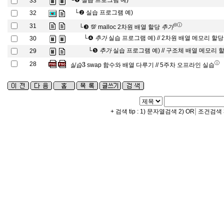
└❶
실습 프로그램 예)
33
└❷
실습 프로그램 예)
32
추
가
©
ⓘ
31
└❸
💯 malloc 2차원 배열 할당
추
가
추
가
└❹
실습 프로그램 예) // 2차원 배열 메모리 할당
30
추
가
추
가
└❺
실습 프로그램 예) // 구조체 배열 메모리 
29
추
가
실
습
3
ⓘ
28
swap 함수와 배열 다루기 // 5주차 오프라인 실습
실
습
|
+ 검색 tip : 1) 문자열검색 2) OR
조건검색 3