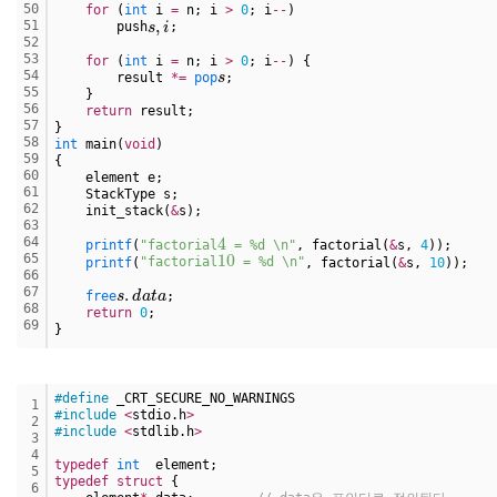
50
for
 (
int
 i 
=
 n; i 
>
0
; i
-
-
)
s
,
i
51
        push
;
52
53
for
 (
int
 i 
=
 n; i 
>
0
; i
-
-
) {
s
54
        result 
*
=
pop
;
55
    }
56
return
 result;
57
}
58
int
 main(
void
)
59
{
60
    element e;
61
    StackType s;
62
    init_stack(
&
s);
63
4
64
printf
(
"factorial
 = %d \n"
, factorial(
&
s, 
4
));
10
65
printf
(
"factorial
 = %d \n"
, factorial(
&
s, 
10
));
66
s
.
d
a
t
a
67
free
;
68
return
0
;
69
}
#define
 _CRT_SECURE_NO_WARNINGS
1
#include
<
stdio.h
>
2
#include
<
stdlib.h
>
3
4
typedef
int
  element;
5
typedef
struct
 {
6