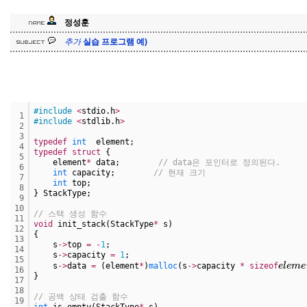
정성훈
추
가
실습 프로그램 예)
추
가
#include
<
stdio.h
>
1
#include
<
stdlib.h
>
2
3
typedef
int
  element;
4
typedef
struct
 {
5
    element
*
 data;        
// data은 포인터로 정의된다. 
6
int
 capacity;        
// 현재 크기
7
int
 top;
8
} StackType;
9
10
// 스택 생성 함수
11
void
 init_stack(StackType
*
 s)
12
{
13
    s
-
>
top 
=
-
1
;
14
    s
-
>
capacity 
=
1
;
e
l
e
m
15
    s
-
>
data 
=
 (element
*
)
malloc
(s
-
>
capacity 
*
sizeof
16
}
17
18
// 공백 상태 검출 함수
19
int
 is_empty(StackType
*
 s)