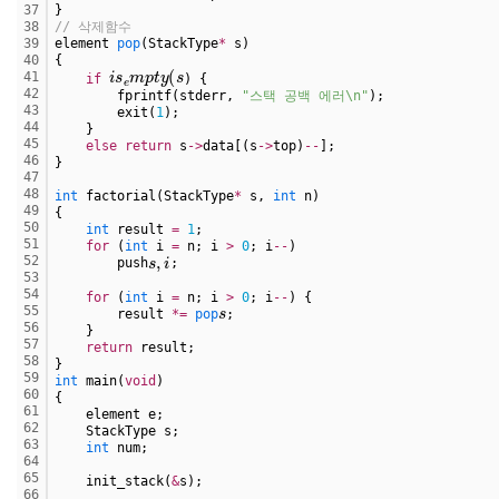
}
37
// 삭제함수
38
element 
pop
(StackType
*
 s)
39
{
40
i
s
e
m
p
t
y
(
s
41
if
) {
42
        fprintf(stderr, 
"스택 공백 에러\n"
);
43
        exit(
1
);
44
    }
45
else
return
 s
-
>
data[(s
-
>
top)
-
-
];
46
}
47
48
int
 factorial(StackType
*
 s, 
int
 n)
49
{
50
int
 result 
=
1
;
51
for
 (
int
 i 
=
 n; i 
>
0
; i
-
-
)
s
,
i
52
        push
;
53
54
for
 (
int
 i 
=
 n; i 
>
0
; i
-
-
) {
s
55
        result 
*
=
pop
;
56
    }
57
return
 result;
58
}
59
int
 main(
void
)
60
{
61
    element e;
62
    StackType s;
63
int
 num;
64
65
    init_stack(
&
s);
66