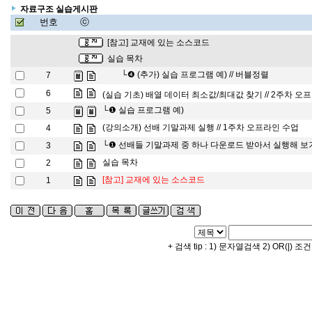
자료구조 실습게시판
번호
ⓒ
[참고] 교재에 있는 소스코드
실습 목차
└❹
(추가) 실습 프로그램 예) // 버블정렬
7
6
(실습 기초) 배열 데이터 최소값/최대값 찾기 // 2주차 오
└❶
실습 프로그램 예)
5
(강의소개) 선배 기말과제 실행 // 1주차 오프라인 수업
4
└❶
선배들 기말과제 중 하나 다운로드 받아서 실행해 보
3
실습 목차
2
[참고] 교재에 있는 소스코드
1
+ 검색 tip : 1) 문자열검색 2) OR(|) 