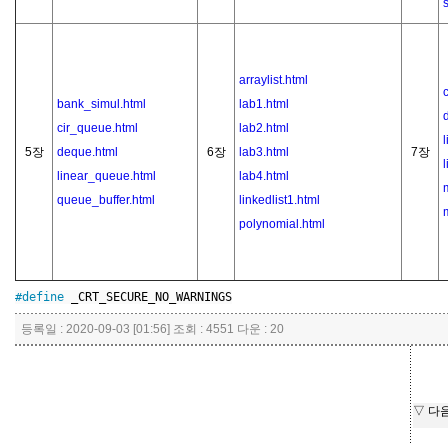
arraylist.html
c
bank_simul.html
lab1.html
cir_queue.html
lab2.html
5장
deque.html
6장
lab3.html
7장
linear_queue.html
lab4.html
queue_buffer.html
linkedlist1.html
polynomial.html
#define
 _CRT_SECURE_NO_WARNINGS
등록일 : 2020-09-03 [01:56] 조회 : 4551 다운 : 20
▽ 다