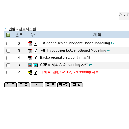
△ 이
인텔리전트시스템
번호
ⓒ
제 목
└❶
Agent Design for Agent-Based Modelling
6
└❶
Introduction to Agent-Based Modelling
5
Backpropagation algorithm 소개
4
CGF 에서의 AI & planning 자료
3
과제 #1 관련 GA, FZ, NN reading 자료
2