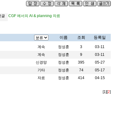
전글
CGF 에서의 AI & planning 자료
이름
조회
등록일
계속
정성훈
3
03-11
계속
정성훈
9
03-11
신경망
정성훈
395
05-27
기타
정성훈
74
05-17
자료
정성훈
414
04-15
[1]
[
2
]