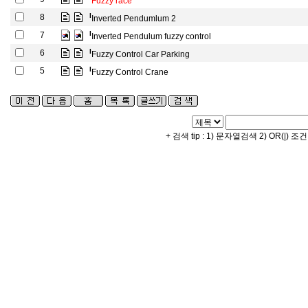
Fuzzy race
l
8
Inverted Pendumlum 2
l
7
Inverted Pendulum fuzzy control
l
6
Fuzzy Control Car Parking
l
5
Fuzzy Control Crane
+ 검색 tip : 1) 문자열검색 2) OR(|) 