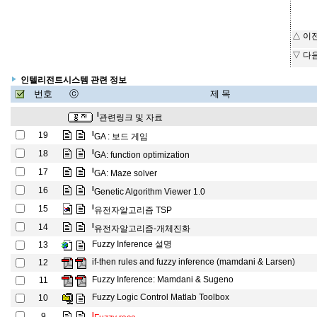
△ 이
▽ 다
인텔리전트시스템 관련 정보
번호
ⓒ
제 목
l
관련링크 및 자료
l
19
GA : 보드 게임
l
18
GA: function optimization
l
17
GA: Maze solver
l
16
Genetic Algorithm Viewer 1.0
l
15
유전자알고리즘 TSP
l
14
유전자알고리즘-개체진화
Fuzzy Inference 설명
13
if-then rules and fuzzy inference (mamdani & Larsen)
12
Fuzzy Inference: Mamdani & Sugeno
11
Fuzzy Logic Control Matlab Toolbox
10
l
9