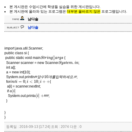
본 게시판은 수업시간에 학생들 실습을 위한 게시판입니다.
본 게시판에 올라와 있는 프로그램은
대부분 올바르지 않은
프로그램입니다.
남다솔
남다솔
import java.util.Scanner;
public class si {
S
t
r
i
n
g
[
]
a
r
g
s
public static void main
{
S
y
s
t
e
m
.
i
n
Scanner scanner = new Scanner
;
int a[];
a = new int[10];
"
요
양
.
"
수
10
개
를
입
력
하
세
System.out.println
;
i
n
t
i
=
0
;
i
<
10
;
i
+
+
양
수
개
를
입
력
하
세
요
for
{
a[i] = scanner.nextInt
;
a
[
i
]
if
a
[
i
]
+
"
"
System.out.print
;
}
}
}
등록일 : 2016-09-13 [17:24] 조회 : 2074 다운 : 0