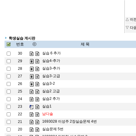
△ 이
▽ 다
학생실습 게시판
번호
ⓒ
제 목
실습 6 추가
30
실습4-추가
29
실습3-추가
28
실습3-고급
27
실습3-2
26
실습2 고급
25
실습2 추가
24
실습1
23
남다솔
22
1693028 이성주 2장실습문제 4번
21
실습문제 5번
20