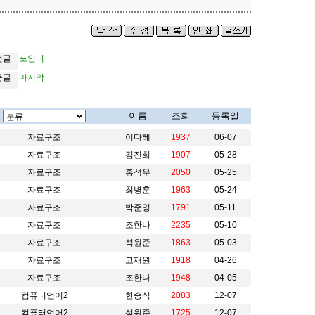
전글
포인터
음글
마지막
이름
조회
등록일
자료구조
이다혜
1937
06-07
자료구조
김진희
1907
05-28
자료구조
홍석우
2050
05-25
자료구조
최병훈
1963
05-24
자료구조
박준영
1791
05-11
자료구조
조한나
2235
05-10
자료구조
석원준
1863
05-03
자료구조
고재원
1918
04-26
자료구조
조한나
1948
04-05
컴퓨터언어2
한승식
2083
12-07
컴퓨터언어2
석원준
1725
12-07