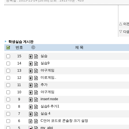
등록일 : 2015-11-24 [16:00] 조회 : 1913 다운 : 426
△ 이
▽ 다
학생실습 게시판
번호
ⓒ
제 목
실습
15
실습9
14
야구게임
13
미로게임..
12
추가
11
야구게임
10
insert node
9
실습6 추가1
8
실습 4
7
C언어 코드로 콘솔창 크기 설정
6
my_atoi
5