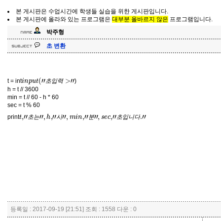
본 게시판은 수업시간에 학생들 실습을 위한 게시판입니다.
본 게시판에 올라와 있는 프로그램은
대부분 올바르지 않은
프로그램입니다.
박주형
초 변환
i
n
p
u
t
(
"
초
입
력
>
"
t = int
)
초
입
력
h = t // 3600
min = t // 60 - h * 60
sec = t % 60
t
,
"
초
는
"
,
h
,
"
시
"
,
m
i
n
,
"
분
"
,
s
e
c
,
"
초
입
니
다
.
"
print
초
는
시
분
초
입
니
다
등록일 : 2017-09-19 [21:51] 조회 : 1558 다운 : 0