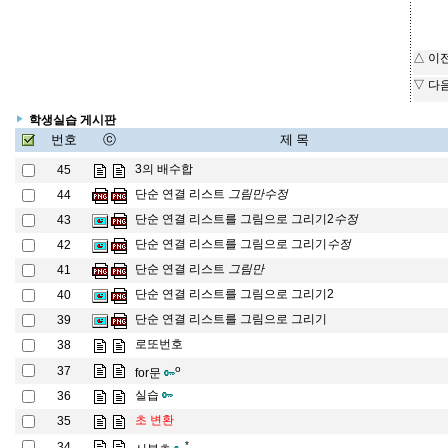
△ 이
▽ 다
학생실습 게시판
번호
ⓒ
제 목
3의 배수합
45
그
림
만
수
정
단순 연결 리스트
44
그
림
만
수
정
수
정
단순 연결 리스트를 그림으로 그리기2
43
수
정
수
정
단순 연결 리스트를 그림으로 그리기
42
수
정
그
림
만
단순 연결 리스트
41
그
림
만
단순 연결 리스트를 그림으로 그리기2
40
단순 연결 리스트를 그림으로 그리기
39
로또번호
38
o
37
for문
실습
36
초 변환
35
*
34