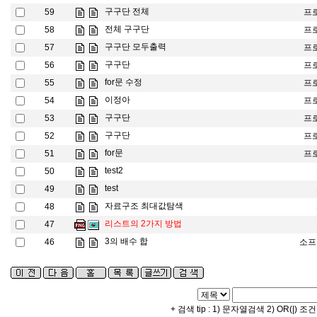
구구단 전체
59
프
전체 구구단
58
프
구구단 모두출력
57
프
구구단
56
프
for문 수정
55
프
이정아
54
프
구구단
53
프
구구단
52
프
for문
51
프
test2
50
test
49
자료구조 최대값탐색
48
리스트의 2가지 방법
47
3의 배수 합
46
소프
+ 검색 tip : 1) 문자열검색 2) OR(|) 