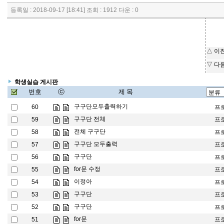
등록일 : 2018-09-17 [18:41] 조회 : 1912 다운 : 0
△ 이
▽ 다
학생실습 게시판
번호
ⓒ
제 목
구구단모두출력하기
60
프
구구단 전체
59
프
전체 구구단
58
프
구구단 모두출력
57
프
구구단
56
프
for문 수정
55
프
이정아
54
프
구구단
53
프
구구단
52
프
for문
51
프