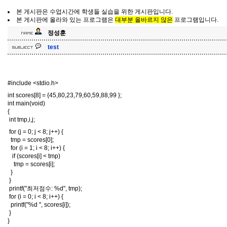
본 게시판은 수업시간에 학생들 실습을 위한 게시판입니다.
본 게시판에 올라와 있는 프로그램은
대부분 올바르지 않은
프로그램입니다.
정성훈
test
#include <stdio.h>
int scores[8] = {45,80,23,79,60,59,88,99 };
int main(void)
{
int tmp,i,j;
for (j = 0; j < 8; j++) {
tmp = scores[0];
for (i = 1; i < 8; i++) {
if (scores[i] < tmp)
tmp = scores[i];
}
}
printf("최저점수: %d", tmp);
for (i = 0; i < 8; i++) {
printf("%d ", scores[i]);
}
}