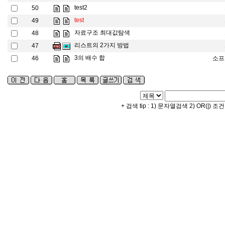
test2
50
test
49
자료구조 최대값탐색
48
리스트의 2가지 방법
47
3의 배수 합
46
소프
+ 검색 tip : 1) 문자열검색 2) OR(|) 