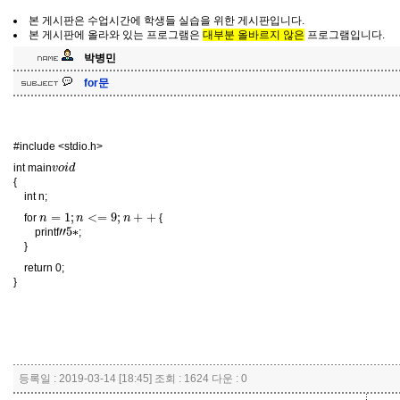
본 게시판은 수업시간에 학생들 실습을 위한 게시판입니다.
본 게시판에 올라와 있는 프로그램은
대부분 올바르지 않은
프로그램입니다.
박병민
for문
#include <stdio.h>
v
o
i
d
int main
{
int n;
n
=
1
;
n
<=
9
;
n
+
+
for
{
"
∗
5
printf
;
}
return 0;
}
등록일 : 2019-03-14 [18:45] 조회 : 1624 다운 : 0