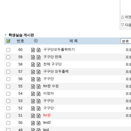
△ 이
▽ 다
학생실습 게시판
번호
ⓒ
제 목
구구단모두출력하기
60
프
구구단 전체
59
프
전체 구구단
58
프
구구단 모두출력
57
프
구구단
56
프
for문 수정
55
프
이정아
54
프
구구단
53
프
구구단
52
프
for문
51
프
test2
50
test
49