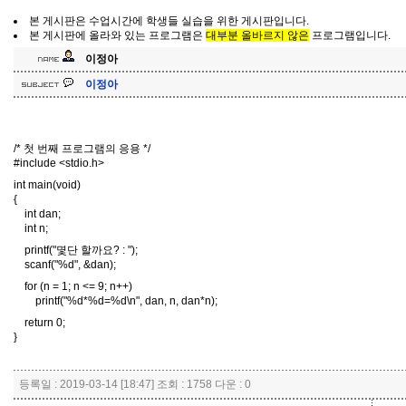
본 게시판은 수업시간에 학생들 실습을 위한 게시판입니다.
본 게시판에 올라와 있는 프로그램은
대부분 올바르지 않은
프로그램입니다.
이정아
이정아
/* 첫 번째 프로그램의 응용 */
#include <stdio.h>
int main(void)
{
int dan;
int n;
printf("몇단 할까요? : ");
scanf("%d", &dan);
for (n = 1; n <= 9; n++)
printf("%d*%d=%d\n", dan, n, dan*n);
return 0;
}
등록일 : 2019-03-14 [18:47] 조회 : 1758 다운 : 0