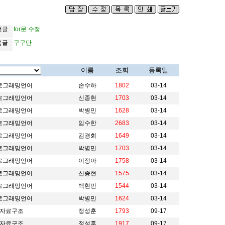
전글
for문 수정
음글
구구단
이름
조회
등록일
로그래밍언어
손수하
1802
03-14
로그래밍언어
신종현
1703
03-14
로그래밍언어
박병민
1628
03-14
로그래밍언어
임수한
2683
03-14
로그래밍언어
김경회
1649
03-14
로그래밍언어
박병민
1703
03-14
로그래밍언어
이정아
1758
03-14
로그래밍언어
신종현
1575
03-14
로그래밍언어
백현민
1544
03-14
로그래밍언어
박병민
1624
03-14
자료구조
정성훈
1793
09-17
자료구조
정성훈
1917
09-17