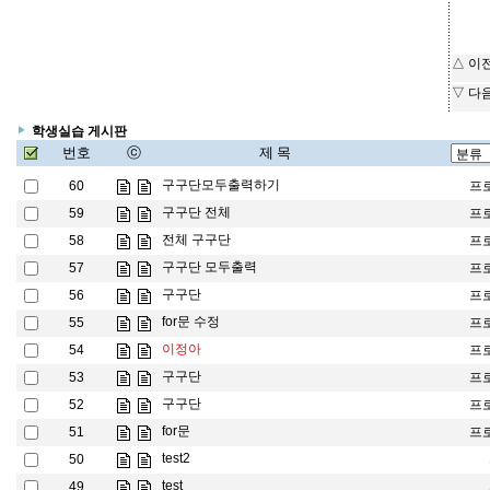
△ 이
▽ 다
학생실습 게시판
번호
ⓒ
제 목
구구단모두출력하기
60
프
구구단 전체
59
프
전체 구구단
58
프
구구단 모두출력
57
프
구구단
56
프
for문 수정
55
프
이정아
54
프
구구단
53
프
구구단
52
프
for문
51
프
test2
50
test
49