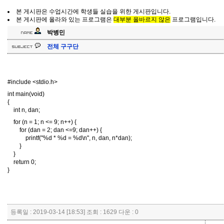
본 게시판은 수업시간에 학생들 실습을 위한 게시판입니다.
본 게시판에 올라와 있는 프로그램은
대부분 올바르지 않은
프로그램입니다.
박병민
전체 구구단
#include <stdio.h>
int main(void)
{
int n, dan;
for (n = 1; n <= 9; n++) {
for (dan = 2; dan <=9; dan++) {
printf("%d * %d = %d\n", n, dan, n*dan);
}
}
return 0;
}
등록일 : 2019-03-14 [18:53] 조회 : 1629 다운 : 0