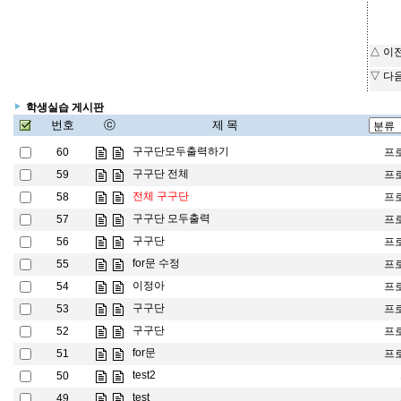
△ 이
▽ 다
학생실습 게시판
번호
ⓒ
제 목
구구단모두출력하기
60
프
구구단 전체
59
프
전체 구구단
58
프
구구단 모두출력
57
프
구구단
56
프
for문 수정
55
프
이정아
54
프
구구단
53
프
구구단
52
프
for문
51
프
test2
50
test
49