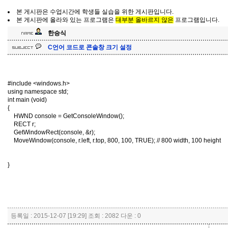
본 게시판은 수업시간에 학생들 실습을 위한 게시판입니다.
본 게시판에 올라와 있는 프로그램은
대부분 올바르지 않은
프로그램입니다.
한승식
C언어 코드로 콘솔창 크기 설정
#include
<windows.h>
using
namespace
std
;
int
main
(
void
)
{
HWND console
=
GetConsoleWindow
();
RECT r
;
GetWindowRect
(
console
,
&
r
);
MoveWindow
(
console
,
r
.
left
,
r
.
top
,
800
,
100
,
TRUE
);
// 800 width, 100 height
}
등록일 : 2015-12-07 [19:29] 조회 : 2082 다운 : 0