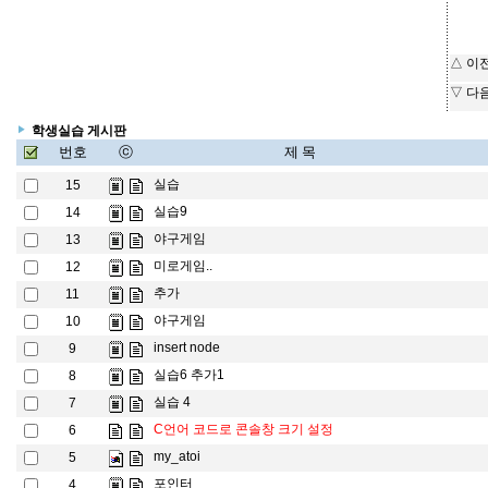
△ 이
▽ 다
학생실습 게시판
번호
ⓒ
제 목
실습
15
실습9
14
야구게임
13
미로게임..
12
추가
11
야구게임
10
insert node
9
실습6 추가1
8
실습 4
7
C언어 코드로 콘솔창 크기 설정
6
my_atoi
5
포인터
4