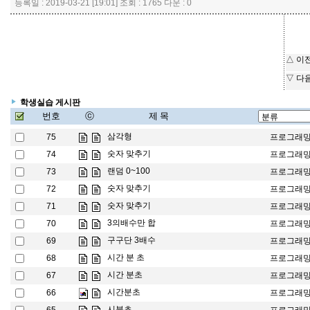
등록일 : 2019-03-21 [19:01] 조회 : 1765 다운 : 0
△ 이
▽ 다
학생실습 게시판
번호
ⓒ
제 목
삼각형
75
프로그래
숫자 맞추기
74
프로그래
랜덤 0~100
73
프로그래
숫자 맞추기
72
프로그래
숫자 맞추기
71
프로그래
3의배수만 합
70
프로그래
구구단 3배수
69
프로그래
시간 분 초
68
프로그래
시간 분초
67
프로그래
시간분초
66
프로그래
시분초