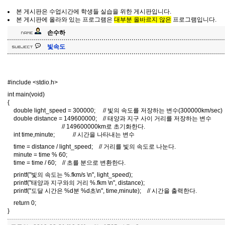
본 게시판은 수업시간에 학생들 실습을 위한 게시판입니다.
본 게시판에 올라와 있는 프로그램은
대부분 올바르지 않은
프로그램입니다.
손수하
빛속도
#include <stdio.h>
int main(void)
{
double light_speed = 300000; // 빛의 속도를 저장하는 변수(300000km/sec)
double distance = 149600000; // 태양과 지구 사이 거리를 저장하는 변수
// 149600000km로 초기화한다.
int time,minute; // 시간을 나타내는 변수
time = distance / light_speed; // 거리를 빛의 속도로 나눈다.
minute = time % 60;
time = time / 60; // 초를 분으로 변환한다.
printf("빛의 속도는 %.fkm/s \n", light_speed);
printf("태양과 지구와의 거리 %.fkm \n", distance);
printf("도달 시간은 %d분 %d초\n", time,minute); // 시간을 출력한다.
return 0;
}