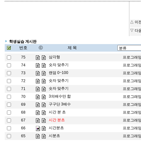
△ 이
▽ 다
학생실습 게시판
번호
ⓒ
제 목
삼각형
75
프로그래
숫자 맞추기
74
프로그래
랜덤 0~100
73
프로그래
숫자 맞추기
72
프로그래
숫자 맞추기
71
프로그래
3의배수만 합
70
프로그래
구구단 3배수
69
프로그래
시간 분 초
68
프로그래
시간 분초
67
프로그래
시간분초
66
프로그래
시분초
65
프로그래