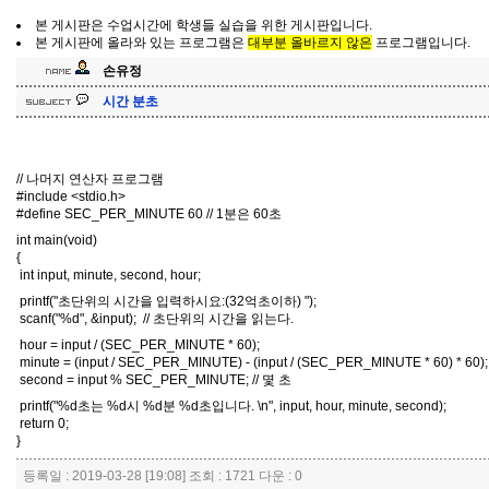
본 게시판은 수업시간에 학생들 실습을 위한 게시판입니다.
본 게시판에 올라와 있는 프로그램은
대부분 올바르지 않은
프로그램입니다.
손유정
시간 분초
// 나머지 연산자 프로그램
#include <stdio.h>
#define SEC_PER_MINUTE 60 // 1분은 60초
int main(void)
{
int input, minute, second, hour;
printf("초단위의 시간을 입력하시요:(32억초이하) ");
scanf("%d", &input); // 초단위의 시간을 읽는다.
hour = input / (SEC_PER_MINUTE * 60);
minute = (input / SEC_PER_MINUTE) - (input / (SEC_PER_MINUTE * 60) * 60);
second = input % SEC_PER_MINUTE; // 몇 초
printf("%d초는 %d시 %d분 %d초입니다. \n", input, hour, minute, second);
return 0;
}
등록일 : 2019-03-28 [19:08] 조회 : 1721 다운 : 0