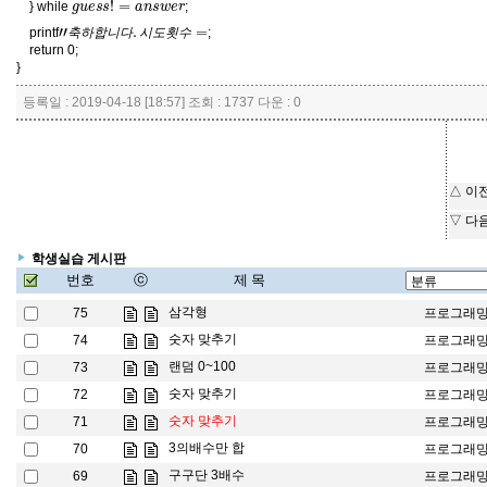
} while
;
"
=
축
하
합
니
다
.
시
도
횟
수
printf
;
축
하
합
니
다
시
도
횟
수
return 0;
}
등록일 : 2019-04-18 [18:57] 조회 : 1737 다운 : 0
△ 이
▽ 다
학생실습 게시판
번호
ⓒ
제 목
삼각형
75
프로그래
숫자 맞추기
74
프로그래
랜덤 0~100
73
프로그래
숫자 맞추기
72
프로그래
숫자 맞추기
71
프로그래
3의배수만 합
70
프로그래
구구단 3배수
69
프로그래