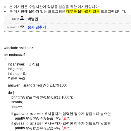
본 게시판은 수업시간에 학생들 실습을 위한 게시판입니다.
본 게시판에 올라와 있는 프로그램은
대부분 올바르지 않은
프로그램입니다.
박병민
숫자 맞추기
#include <stdio.h>
v
o
i
d
int main
{
int answer; // 정답
int guess;
int tries = 0;
// 반복 구조
t
i
m
e
(
N
U
L
L
answer = srand
)%100;
do {
"
(
정
1
100
답
을
추
측
하
여
보
시
오
printf
: ");
"
정
답
을
추
측
하
여
보
시
오
scanf
;
tries++;
g
u
e
s
s
>
a
n
s
w
e
r
if
// 사용자가 입력한 정수가 정답보다 높으면
"
다
제
.
\n
시
"
한
정
수
가
높
습
니
printf
;
g
u
e
s
s
<
a
n
s
w
e
r
제
시
한
정
수
가
높
습
니
다
if
// 사용자가 입력한 정수가 정답보다 낮으면
"
다
제
.
\n
시
"
한
정
수
가
낮
습
니
printf
;
g
u
e
s
s
!
=
a
n
s
w
e
r
제
시
한
정
수
가
낮
습
니
다