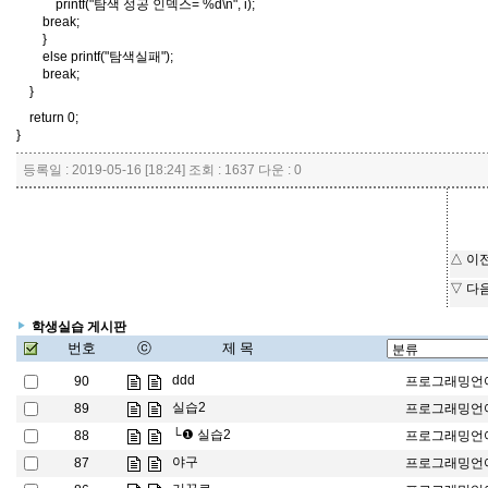
printf("탐색 성공 인덱스= %d\n", i);
break;
}
else printf("탐색실패");
break;
}
return 0;
}
등록일 : 2019-05-16 [18:24] 조회 : 1637 다운 : 0
△ 이
▽ 다
학생실습 게시판
번호
ⓒ
제 목
ddd
90
프로그래밍언
실습2
89
프로그래밍언
└❶
실습2
88
프로그래밍언
야구
87
프로그래밍언