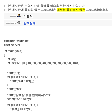
본 게시판은 수업시간에 학생들 실습을 위한 게시판입니다.
본 게시판에 올라와 있는 프로그램은
대부분 올바르지 않은
프로그램입니다.
이현식
탐색실패
#include <stdio.h>
#define SIZE 10
int main(void)
{
int key, i;
int list[SIZE] = { 10, 20, 30, 40, 50, 60, 70, 80, 90, 100 };
printf("[ ");
for (i = 0; i < SIZE; i++) {
printf("%d ", list[i]);
}
printf("]\n");
printf("탐색할 값을 입력하시오:");
scanf("%d", &key);
for (i = 0; i < SIZE; i++) {
if (list[i] == key) {