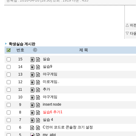
등록일 : 2016-04-26 [18:30] 조회 : 1919 다운 : 435
△ 이
▽ 다
학생실습 게시판
번호
ⓒ
제 목
실습
15
실습9
14
야구게임
13
미로게임..
12
추가
11
야구게임
10
insert node
9
실습6 추가1
8
실습 4
7
C언어 코드로 콘솔창 크기 설정
6
my_atoi
5