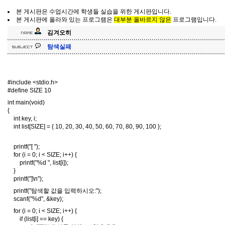
본 게시판은 수업시간에 학생들 실습을 위한 게시판입니다.
본 게시판에 올라와 있는 프로그램은
대부분 올바르지 않은
프로그램입니다.
김겨오히
탐색실패
#include <stdio.h>
#define SIZE 10
int main(void)
{
int key, i;
int list[SIZE] = { 10, 20, 30, 40, 50, 60, 70, 80, 90, 100 };
printf("[ ");
for (i = 0; i < SIZE; i++) {
printf("%d ", list[i]);
}
printf("]\n");
printf("탐색할 값을 입력하시오:");
scanf("%d", &key);
for (i = 0; i < SIZE; i++) {
if (list[i] == key) {