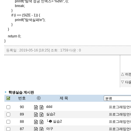
printf("탐색 성공 인덱스= %d\n", i);
break;
}
if (i == (SIZE - 1)) {
printf("탐색실패\n");
}
}
return 0;
}
등록일 : 2019-05-16 [18:25] 조회 : 1759 다운 : 0
△ 이
▽ 다
학생실습 게시판
번호
ⓒ
제 목
ddd
90
프로그래밍언
실습2
89
프로그래밍언
└❶
실습2
88
프로그래밍언
야구
87
프로그래밍언