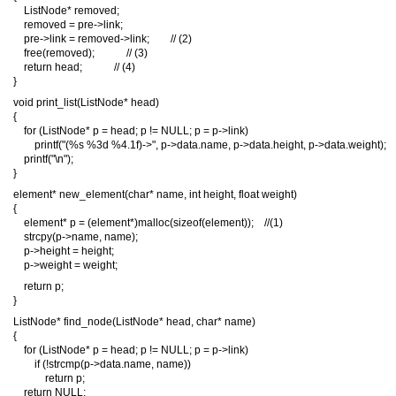
ListNode* removed;
removed = pre->link;
pre->link = removed->link; // (2)
free(removed); // (3)
return head; // (4)
}
void print_list(ListNode* head)
{
for (ListNode* p = head; p != NULL; p = p->link)
printf("(%s %3d %4.1f)->", p->data.name, p->data.height, p->data.weight);
printf("\n");
}
element* new_element(char* name, int height, float weight)
{
element* p = (element*)malloc(sizeof(element)); //(1)
strcpy(p->name, name);
p->height = height;
p->weight = weight;
return p;
}
ListNode* find_node(ListNode* head, char* name)
{
for (ListNode* p = head; p != NULL; p = p->link)
if (!strcmp(p->data.name, name))
return p;
return NULL;