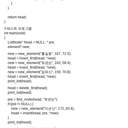
}
}
return head;
}
// 테스트 프로그램
int main(void)
{
ListNode* head = NULL, * pre;
element* new;
new = new_element("홍길동", 167, 72.5);
head = insert_first(head, *new);
new = new_element("유관순", 163, 58.4);
head = insert_first(head, *new);
new = new_element("김유신", 159, 70.8);
head = insert_first(head, *new);
print_list(head);
head = delete_first(head);
print_list(head);
pre = find_node(head, "유관순");
if (pre != NULL) {
new = new_element("이순신", 172, 83.4);
head = insert(head, pre, *new);
}
print_list(head);