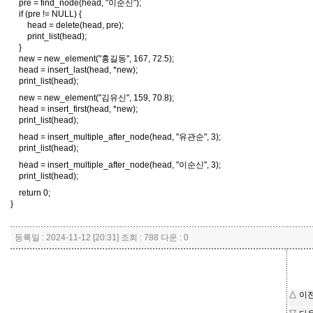
pre = find_node(head, "이순신");
if (pre != NULL) {
head = delete(head, pre);
print_list(head);
}
new = new_element("홍길동", 167, 72.5);
head = insert_last(head, *new);
print_list(head);
new = new_element("김유신", 159, 70.8);
head = insert_first(head, *new);
print_list(head);
head = insert_multiple_after_node(head, "유관순", 3);
print_list(head);
head = insert_multiple_after_node(head, "이순신", 3);
print_list(head);
return 0;
}
등록일 : 2024-11-12 [20:31] 조회 : 788 다운 : 0
△ 이