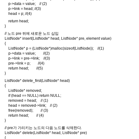
p->data = value; // (2)
p->link = head; //(3)
head = p; //(4)
return head;
}
// 노드 pre 뒤에 새로운 노드 삽입
ListNode* insert(ListNode* head, ListNode* pre, element value)
{
ListNode* p = (ListNode*)malloc(sizeof(ListNode)); //(1)
p->data = value; //(2)
p->link = pre->link; //(3)
pre->link = p; //(4)
return head; //(5)
}
ListNode* delete_first(ListNode* head)
{
ListNode* removed;
if (head == NULL) return NULL;
removed = head; // (1)
head = removed->link; // (2)
free(removed); // (3)
return head; // (4)
}
// pre가 가리키는 노드의 다음 노드를 삭제한다.
ListNode* delete(ListNode* head, ListNode* pre)
{