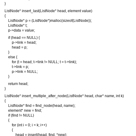
}
ListNode* insert_last(ListNode* head, element value)
{
ListNode* p = (ListNode*)malloc(sizeof(ListNode));
ListNode* t;
p->data = value;
if (head == NULL) {
p->link = head;
head = p;
}
else {
for (t = head; t->link != NULL; t = t->link);
t->link = p;
p->link = NULL;
}
return head;
}
ListNode* insert_multiple_after_node(ListNode* head, char* name, int k)
{
ListNode* find = find_node(head, name);
element* new = find;
if (find != NULL)
{
for (int i = 0; i < k; i++)
{
head = insert(head, find, *new);