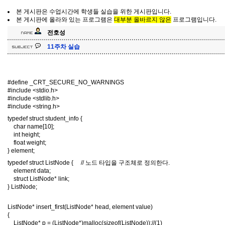
본 게시판은 수업시간에 학생들 실습을 위한 게시판입니다.
본 게시판에 올라와 있는 프로그램은
대부분 올바르지 않은
프로그램입니다.
전호성
11주차 실습
#define _CRT_SECURE_NO_WARNINGS
#include <stdio.h>
#include <stdlib.h>
#include <string.h>
typedef struct student_info {
char name[10];
int height;
float weight;
} element;
typedef struct ListNode { // 노드 타입을 구조체로 정의한다.
element data;
struct ListNode* link;
} ListNode;
ListNode* insert_first(ListNode* head, element value)
{
ListNode* p = (ListNode*)malloc(sizeof(ListNode));//(1)