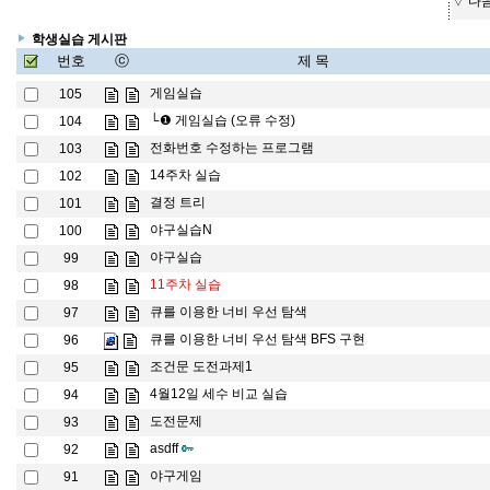
▽ 다
학생실습 게시판
번호
ⓒ
제 목
게임실습
105
└❶
게임실습 (오류 수정)
104
전화번호 수정하는 프로그램
103
14주차 실습
102
결정 트리
101
야구실습N
100
야구실습
99
11주차 실습
98
큐를 이용한 너비 우선 탐색
97
큐를 이용한 너비 우선 탐색 BFS 구현
96
조건문 도전과제1
95
4월12일 세수 비교 실습
94
도전문제
93
asdff
92
야구게임
91