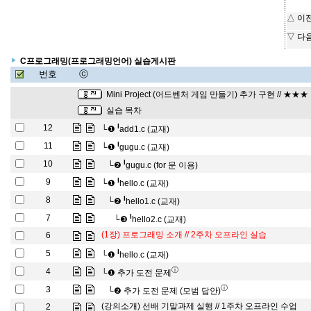
△ 이
▽ 다
C프로그래밍(프로그래밍언어) 실습게시판
번호
ⓒ
Mini Project (어드벤처 게임 만들기) 추가 구현 // ★★★
실습 목차
l
12
└❶
add1.c (교재)
l
11
└❶
gugu.c (교재)
l
10
└❷
gugu.c (for 문 이용)
l
9
└❶
hello.c (교재)
l
8
└❷
hello1.c (교재)
l
7
└❸
hello2.c (교재)
(1장) 프로그래밍 소개 // 2주차 오프라인 실습
6
l
5
└❶
hello.c (교재)
ⓘ
4
└❶
추가 도전 문제
ⓘ
3
└❷
추가 도전 문제 (모범 답안)
(강의소개) 선배 기말과제 실행 // 1주차 오프라인 수업
2