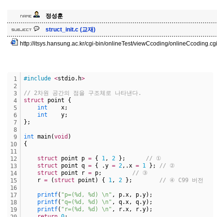
정성훈
struct_init.c (교재)
http://itsys.hansung.ac.kr/cgi-bin/onlineTest/viewCcoding/onlineCcoding.cg
#include
<
stdio.h
>
1
2
// 2차원 공간의 점을 구조체로 나타낸다.
3
struct
 point {
4
int
    x;
5
int
    y;
6
};  
7
8
int
 main(
void
)
9
{
10
11
struct
 point p 
=
 { 
1
, 
2
 };      
// ①
12
struct
 point q 
=
 { .y 
=
2
,.x 
=
1
 }; 
// ②
13
struct
 point r 
=
 p;         
// ③
14
    r 
=
 (
struct
 point) { 
1
, 
2
 };        
// ④ C99 버전
15
16
printf
(
"p=(%d, %d) \n"
, p.x, p.y);
17
printf
(
"q=(%d, %d) \n"
, q.x, q.y);
18
printf
(
"r=(%d, %d) \n"
, r.x, r.y);
19
return
0
;