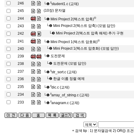
l
246
└❶
student1.c (교재)
(10장) 문자열
245
©
244
└❶
Mini Project 2(텍스트 압축)
└❷
Mini Project 2(텍스트 압축) (모범 답안)
243
└❸
Mini Project 2(텍스트 압축 해제) 추가 구현
242
©
241
└❶
Mini Project 1(텍스트 암호화)
└❷
Mini Project 1(텍스트 암호화) (모범 답안)
240
└❶
도전문제
239
└❷
도전문제 (모범 답안)
238
l
237
└❶
str_sort.c (교재)
└❷
한글 이름 정렬 예제
236
l
235
└❶
dic.c (교재)
l
234
└❶
array_of_string.c (교재)
l
233
└❶
anagram.c (교재)
+ 검색 tip : 1) 문자열검색 2) OR(|) 