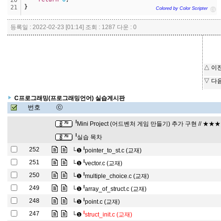
20
}
21
Colored by Color Scripter
cs
등록일 : 2022-02-23 [01:14] 조회 : 1287 다운 : 0
△ 이
▽ 다
C프로그래밍(프로그래밍언어) 실습게시판
번호
ⓒ
l
Mini Project (어드벤처 게임 만들기) 추가 구현 // ★★
l
실습 목차
l
252
└❶
pointer_to_st.c (교재)
l
251
└❶
vector.c (교재)
l
250
└❶
multiple_choice.c (교재)
l
249
└❶
array_of_struct.c (교재)
l
248
└❶
point.c (교재)
l
247
└❶
struct_init.c (교재)