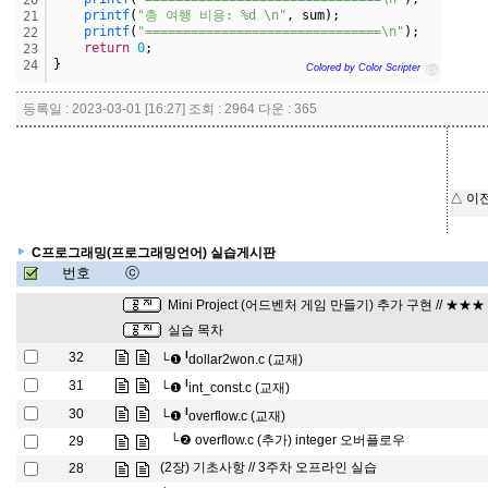
20
printf
(
"총 여행 비용: %d \n"
, sum);
21
printf
(
"===============================\n"
);
22
return
0
;
23
}
24
Colored by Color Scripter
cs
등록일 : 2023-03-01 [16:27] 조회 : 2964 다운 : 365
△ 이
C프로그래밍(프로그래밍언어) 실습게시판
번호
ⓒ
Mini Project (어드벤처 게임 만들기) 추가 구현 // ★★
실습 목차
l
32
└❶
dollar2won.c (교재)
l
31
└❶
int_const.c (교재)
l
30
└❶
overflow.c (교재)
└❷
overflow.c (추가) integer 오버플로우
29
(2장) 기초사항 // 3주차 오프라인 실습
28