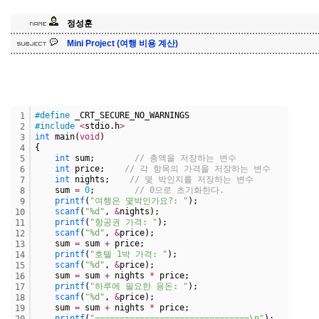
정성훈
Mini Project (여행 비용 계산)
#define
 _CRT_SECURE_NO_WARNINGS
1
#include
<
stdio.h
>
2
int
 main(
void
)
3
{
4
int
 sum;        
// 총액을 저장하는 변수
5
int
 price;    
// 각 항목의 가격을 저장하는 변수
6
int
 nights;    
// 몇 박인지를 저장하는 변수
7
    sum 
=
0
;        
// 0으로 초기화한다. 
8
printf
(
"여행은 몇박인가요?: "
);
9
scanf
(
"%d"
, 
&
nights);
10
printf
(
"항공권 가격: "
);
11
scanf
(
"%d"
, 
&
price);
12
    sum 
=
 sum 
+
 price;
13
printf
(
"호텔 1박 가격: "
);
14
scanf
(
"%d"
, 
&
price);
15
    sum 
=
 sum 
+
 nights 
*
 price;
16
printf
(
"하루에 필요한 용돈: "
);
17
scanf
(
"%d"
, 
&
price);
18
    sum 
=
 sum 
+
 nights 
*
 price;
19
printf
(
"===============================\n"
);