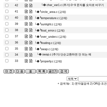
└❹
char_var1.c (추가) 0~9 문자를 숫자로 바꾸기
42
l
41
└❶
circle_area.c (교재)
l
40
└❶
temperature.c (교재)
l
39
└❶
sunlight.c (교재)
l
38
└❶
float_error.c (교재)
l
37
└❶
over_under.c (교재)
l
36
└❶
floating.c (교재)
l
35
└❶
swap.c (교재)
└❷
swap.c (추가) 단순교환하면 안 되는 예
34
l
33
└❶
property.c (교재)
+ 검색 tip : 1) 문자열검색 2) OR(|) 