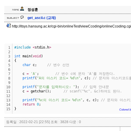
정성훈
get_ascii.c (교재)
http://itsys.hansung.ac.kr/cgi-bin/onlineTest/viewCcoding/onlineCcoding.c
#include
<
stdio.h
>
1
2
int
 main(
void
)
3
{
4
char
 c;     
// 변수 선언
5
6
    c 
=
'A'
;        
// 변수 c에 문자 'A'를 저장한다.
7
printf
(
"A의 아스키 코드= %d\n"
, c); 
// 문자와 아스키코드
8
9
printf
(
"문자를 입력하시오: "
);  
// 입력 안내문
10
    c 
=
 getchar();      
// scanf("%c", &c)하여도 된다.
11
12
printf
(
"%c의 아스키 코드= %d\n"
, c, c); 
// 문자와 아스
13
return
0
;
14
}
15
Colored b
등록일 : 2022-02-21 [22:55] 조회 : 3828 다운 : 0