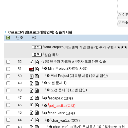
△ 이
▽ 다
C프로그래밍(프로그래밍언어) 실습게시판
번호
ⓒ
l
Mini Project (어드벤처 게임 만들기) 추가 구현 // ★★
l
실습 목차
(3장) 변수와 자료형 // 4주차 오프라인 실습
52
└❶
Mini Project (자료형 사용)
51
└❷
Mini Project (자료형 사용) (모범 답안)
50
└❶
도전 문제 1)
49
└❷
도전 문제 1) (모범 답안)
48
l
47
└❶
escape.c (교재)
l
46
└❶
get_ascii.c (교재)
l
45
└❶
char_var.c (교재)
l
44
└❷
char_var1.c (교재)
└❸
char_var1.c (추가) 문자를 8, 10, 16진수로 표현
43