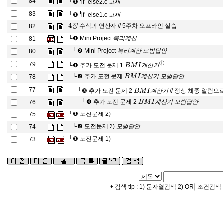
84
└❶
if_else2.c
교
재
교
재
l
83
└❶
if_else1.c
교
재
4
장
수식과 연산자 // 5주차 오프라인 실습
82
장
복
리
계
산
└❶
Mini Project
81
복
리
계
산
복
리
계
산
모
범
답
안
└❷
Mini Project
80
복
리
계
산
모
범
답
안
B
M
I
계
산
기
ⓘ
79
└❶
추가 도전 문제 1
계
산
기
B
M
I
계
산
기
모
범
답
안
└❷
추가 도전 문제
78
계
산
기
모
범
답
안
B
M
I
계
산
기
77
└❸
추가 도전 문제 2
// 정상 체중 알림으
계
산
기
B
M
I
계
산
기
모
범
답
안
└❹
추가 도전 문제 2
76
계
산
기
모
범
답
안
└❶
도전문제 2)
75
모
범
답
안
└❷
도전문제 2)
74
모
범
답
안
└❶
도전문제 1)
73
|
+ 검색 tip : 1) 문자열검색 2) OR
조건검색 3