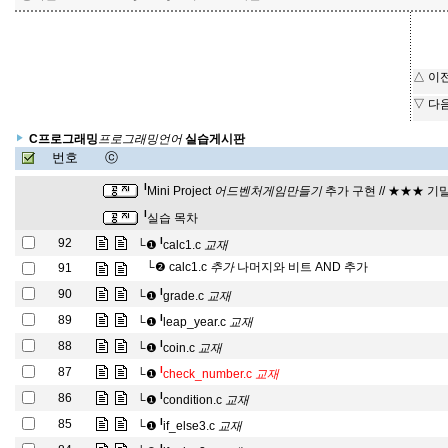
△ 이
▽ 다
프
어
로
그
래
밍
언
C프로그래밍
실습게시판
프
로
그
래
밍
언
어
번호
ⓒ
어
들
드
기
벤
처
게
임
만
l
Mini Project
추가 구현 // ★★★ 기말
어
드
벤
처
게
임
만
들
기
l
실습 목차
교
재
l
92
└❶
calc1.c
교
재
추
가
└❷
calc1.c
나머지와 비트 AND 추가
91
추
가
교
재
l
90
└❶
grade.c
교
재
교
재
l
89
└❶
leap_year.c
교
재
교
재
l
88
└❶
coin.c
교
재
교
재
l
87
└❶
check_number.c
교
재
교
재
l
86
└❶
condition.c
교
재
교
재
l
85
└❶
if_else3.c
교
재
교
재
l