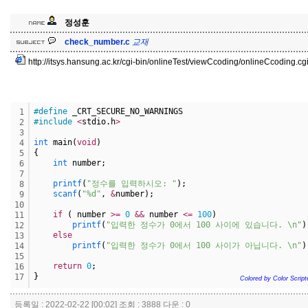
정성훈
교
재
check_number.c
교
재
http://itsys.hansung.ac.kr/cgi-bin/onlineTest/viewCcoding/onlineCcoding.
#define
 _CRT_SECURE_NO_WARNINGS
1
#include
<
stdio.h
>
2
3
int
 main(
void
)
4
{
5
int
 number;
6
7
printf
(
"정수를 입력하시오: "
);
8
scanf
(
"%d"
, 
&
number);
9
10
if
 ( number 
>
=
0
&
&
 number 
<
=
100
)
11
printf
(
"입력한 정수가 0에서 100 사이에 있습니다. \n"
)
12
else
13
printf
(
"입력한 정수가 0에서 100 사이가 아닙니다. \n"
)
14
15
return
0
;
16
}
17
Colored by Color Script
등록일 : 2022-02-22 [00:02] 조회 : 3888 다운 : 0