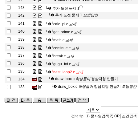
게
임
모
범
답
안
ⓘ
143
└❶
추가 도전 문제 1
모
범
답
안
└❷
추가 도전 문제 1
142
모
범
답
안
교
재
l
141
└❶
calc_pi.c
교
재
교
재
l
140
└❶
get_prime.c
교
재
교
재
l
139
└❶
math.c
교
재
교
재
l
138
└❶
continue.c
교
재
교
재
l
137
└❶
break.c
교
재
교
재
l
136
└❶
gugu_tot.c
교
재
교
재
l
135
└❶
nest_loop2.c
교
재
학
생
풀
이
└❷
draw_box.c
정삼각형 만들기
134
학
생
풀
이
학
생
풀
이
모
범
답
└❸
draw_box.c
정삼각형 만들기
133
학
생
풀
이
모
범
답
안
|
+ 검색 tip : 1) 문자열검색 2) OR
조건검색 3