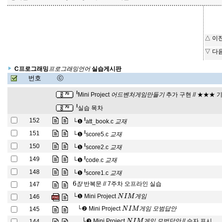
△ 이
▽ 다
프
어
로
그
래
밍
언
C프로그래밍
실습게시판
프
로
그
래
밍
언
어
번호
ⓒ
어
들
드
기
벤
처
게
임
만
l
Mini Project
추가 구현 // ★★★ 기
어
드
벤
처
게
임
만
들
기
l
실습 목차
교
재
l
152
└❶
att_book.c
교
재
교
재
l
151
└❶
score5.c
교
재
교
재
l
150
└❶
score2.c
교
재
교
재
l
149
└❶
code.c
교
재
교
재
l
148
└❶
score1.c
교
재
6
장
반복문 // 7주차 오프라인 실습
147
장
N
I
M
게
임
└❶
Mini Project
146
게
임
N
I
M
게
임
모
범
답
안
└❷
Mini Project
145
게
임
모
범
답
안
N
I
M
게
임
모
범
답
안
└❸
Mini Project
// 승자 표시
144