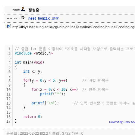
정성훈
교
재
nest_loop2.c
교
재
http://itsys.hansung.ac.kr/cgi-bin/onlineTest/viewCcoding/onlineCcoding.c
// 중첩 for 문을 이용하여 *기호를 사각형 모양으로 출력하는 프로
1
#include
<
stdio.h
>
2
3
int
 main(
void
) 
4
{
5
int
 x, y;
6
7
for
(y 
=
0
;y 
<
5
; y
+
+
)       
// 바깥 반복문
8
    {
9
for
(x 
=
0
;x 
<
10
; x
+
+
)  
// 안쪽 반복문
10
printf
(
"*"
);
11
12
printf
(
"\n"
);       
// 안쪽 반복문이 종료될 때마다 
13
    }
14
15
return
0
;
16
}
17
Colored by Color Scr
등록일 : 2022-02-22 [02:27] 조회 : 3732 다운 : 0