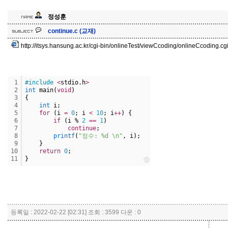
정성훈
continue.c (교재)
http://itsys.hansung.ac.kr/cgi-bin/onlineTest/viewCcoding/onlineCcoding.c
1
#include
<
stdio.h
>
2
int
 main(
void
)
3
{
4
int
 i;
5
for
 (i 
=
0
; i 
<
10
; i
+
+
) {
6
if
 (i % 
2
=
=
1
)
7
continue
;
8
printf
(
"정수: %d \n"
, i);
9
    }
10
return
0
;
11
}
cs
등록일 : 2022-02-22 [02:31] 조회 : 3599 다운 : 0