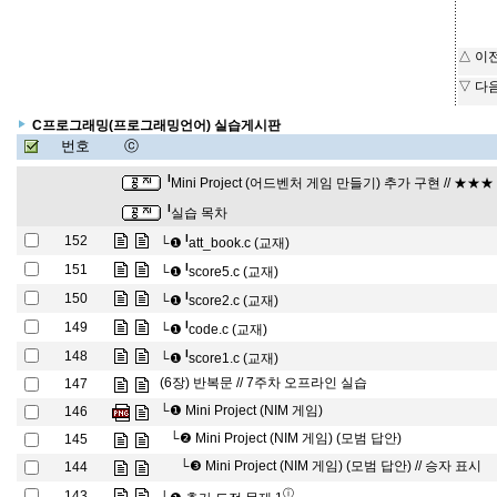
△ 이
▽ 다
C프로그래밍(프로그래밍언어) 실습게시판
번호
ⓒ
l
Mini Project (어드벤처 게임 만들기) 추가 구현 // ★★
l
실습 목차
l
152
└❶
att_book.c (교재)
l
151
└❶
score5.c (교재)
l
150
└❶
score2.c (교재)
l
149
└❶
code.c (교재)
l
148
└❶
score1.c (교재)
(6장) 반복문 // 7주차 오프라인 실습
147
└❶
Mini Project (NIM 게임)
146
└❷
Mini Project (NIM 게임) (모범 답안)
145
└❸
Mini Project (NIM 게임) (모범 답안) // 승자 표시
144
ⓘ
143