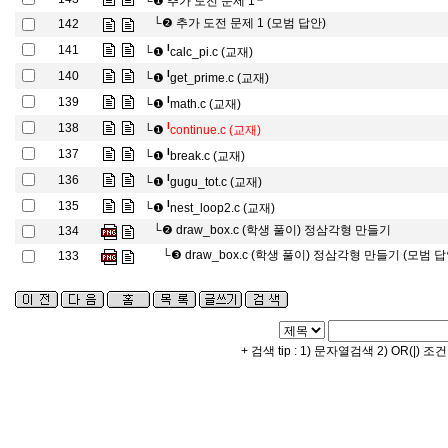
└❶
추가 도전 문제 1
└❷
추가 도전 문제 1 (모범 답안)
142
l
141
└❶
calc_pi.c (교재)
l
140
└❶
get_prime.c (교재)
l
139
└❶
math.c (교재)
l
138
└❶
continue.c (교재)
l
137
└❶
break.c (교재)
l
136
└❶
gugu_tot.c (교재)
l
135
└❶
nest_loop2.c (교재)
└❷
draw_box.c (학생 풀이) 정삼각형 만들기
134
└❸
draw_box.c (학생 풀이) 정삼각형 만들기 (모범 답
133
+ 검색 tip : 1) 문자열검색 2) OR(|) 