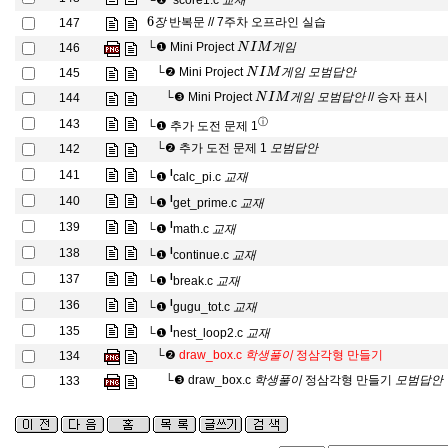
└❶
score1.c
교
재
6
장
반복문 // 7주차 오프라인 실습
147
장
N
I
M
게
임
└❶
Mini Project
146
게
임
N
I
M
게
임
모
범
답
안
└❷
Mini Project
145
게
임
모
범
답
안
N
I
M
게
임
모
범
답
안
└❸
Mini Project
// 승자 표시
144
게
임
모
범
답
안
ⓘ
143
└❶
추가 도전 문제 1
모
범
답
안
└❷
추가 도전 문제 1
142
모
범
답
안
교
재
l
141
└❶
calc_pi.c
교
재
교
재
l
140
└❶
get_prime.c
교
재
교
재
l
139
└❶
math.c
교
재
교
재
l
138
└❶
continue.c
교
재
교
재
l
137
└❶
break.c
교
재
교
재
l
136
└❶
gugu_tot.c
교
재
교
재
l
135
└❶
nest_loop2.c
교
재
학
생
풀
이
└❷
draw_box.c
정삼각형 만들기
134
학
생
풀
이
학
생
풀
이
모
범
답
└❸
draw_box.c
정삼각형 만들기
133
학
생
풀
이
모
범
답
안