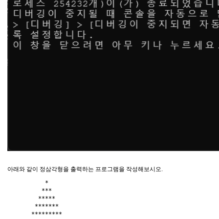
아래와 같이 정삼각형을 출력하는 프로그램을 작성해보시오.
           *

          ***

         *****

        *******

       *********
