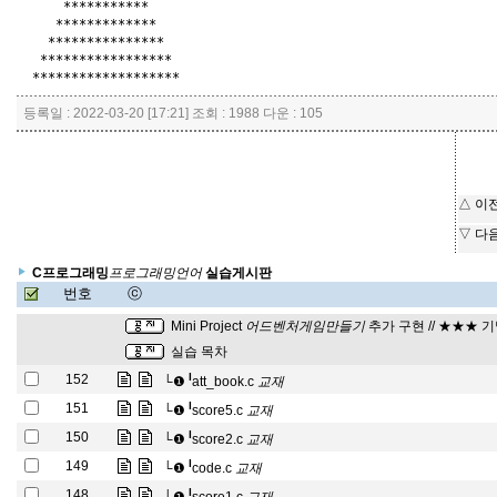
      ***********

     *************

    ***************

   *****************

등록일 : 2022-03-20 [17:21] 조회 : 1988 다운 : 105
△ 이
▽ 다
프
어
로
그
래
밍
언
C프로그래밍
실습게시판
프
로
그
래
밍
언
어
번호
ⓒ
어
들
드
기
벤
처
게
임
만
Mini Project
추가 구현 // ★★★ 기
어
드
벤
처
게
임
만
들
기
실습 목차
교
재
l
152
└❶
att_book.c
교
재
교
재
l
151
└❶
score5.c
교
재
교
재
l
150
└❶
score2.c
교
재
교
재
l
149
└❶
code.c
교
재
교
재
l
148