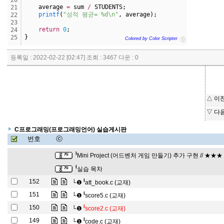
20
    average 
=
 sum 
/
 STUDENTS;
21
printf
(
"성적 평균= %d\n"
, average);
22
23
return
0
;
24
}
25
Colored by Color Scripter
cs
등록일 : 2022-02-22 [02:47] 조회 : 3467 다운 : 0
△ 이
▽ 다
C프로그래밍(프로그래밍언어) 실습게시판
번호
ⓒ
l
Mini Project (어드벤처 게임 만들기) 추가 구현 // ★★
l
실습 목차
l
152
└❶
att_book.c (교재)
l
151
└❶
score5.c (교재)
l
150
└❶
score2.c (교재)
l
149
└❶
code.c (교재)