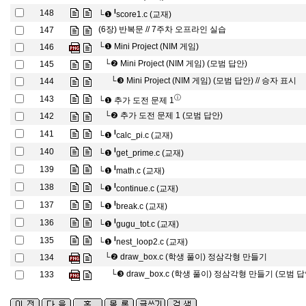
l
148
└❶
score1.c (교재)
(6장) 반복문 // 7주차 오프라인 실습
147
└❶
Mini Project (NIM 게임)
146
└❷
Mini Project (NIM 게임) (모범 답안)
145
└❸
Mini Project (NIM 게임) (모범 답안) // 승자 표시
144
ⓘ
143
└❶
추가 도전 문제 1
└❷
추가 도전 문제 1 (모범 답안)
142
l
141
└❶
calc_pi.c (교재)
l
140
└❶
get_prime.c (교재)
l
139
└❶
math.c (교재)
l
138
└❶
continue.c (교재)
l
137
└❶
break.c (교재)
l
136
└❶
gugu_tot.c (교재)
l
135
└❶
nest_loop2.c (교재)
└❷
draw_box.c (학생 풀이) 정삼각형 만들기
134
└❸
draw_box.c (학생 풀이) 정삼각형 만들기 (모범 답
133