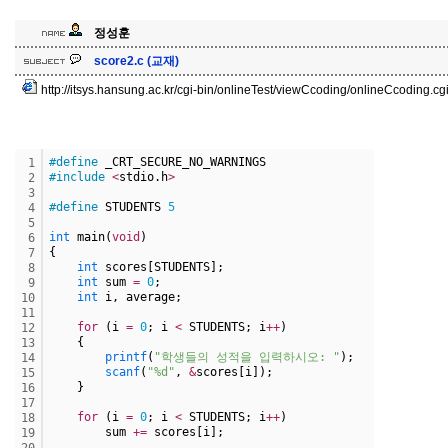
정성훈
score2.c (교재)
http://itsys.hansung.ac.kr/cgi-bin/onlineTest/viewCcoding/onlineCcoding.c
#define
 _CRT_SECURE_NO_WARNINGS
1
#include
<
stdio.h
>
2
3
#define
 STUDENTS 
5
4
5
int
 main(
void
)
6
{   
7
int
 scores[STUDENTS];
8
int
 sum 
=
0
;
9
int
 i, average; 
10
11
for
 (i 
=
0
; i 
<
 STUDENTS; i
+
+
)
12
    {
13
printf
(
"학생들의 성적을 입력하시오: "
);
14
scanf
(
"%d"
, 
&
scores[i]);
15
    }
16
17
for
 (i 
=
0
; i 
<
 STUDENTS; i
+
+
)
18
        sum 
+
=
 scores[i];
19