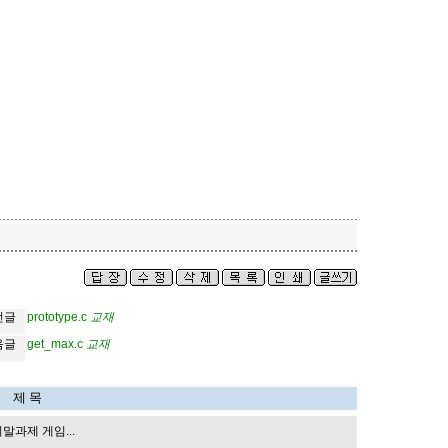
교
재
전글
prototype.c
교
재
교
재
음글
get_max.c
교
재
제 목
기말과제 게임...