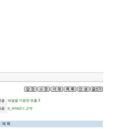
3
전글
배열을 이용한 호출
교
재
음글
p_array2.c
교
재
제 목