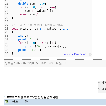
20
int
 i;
21
double
 sum 
=
0.
0
;
22
for
 (i 
=
0
; i 
<
 n; i
+
+
)
23
        sum 
+
=
 values[i];
24
return
 sum 
/
 n;
25
}
26
27
// 배열 요소를 화면에 출력하는 함수
28
void
 print_array(
int
 values[], 
int
 n)
29
{
30
int
 i;
31
printf
(
"[ "
);
32
for
 (i 
=
0
; i 
<
 n; i
+
+
)
33
printf
(
"%d "
, values[i]);
34
printf
(
"]\n"
);
35
}
Colored by Color Scripter
cs
등록일 : 2022-02-22 [03:59] 조회 : 2325 다운 : 0
△ 이
▽ 다
프
어
로
그
래
밍
언
C프로그래밍
실습게시판
프
로
그
래
밍
언
어
번호
ⓒ