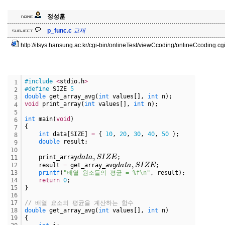
정성훈
교
재
p_func.c
교
재
http://itsys.hansung.ac.kr/cgi-bin/onlineTest/viewCcoding/onlineCcoding.c
#include
<
stdio.h
>
1
#define
 SIZE 
5
2
double
 get_array_avg(
int
 values[], 
int
 n);
3
void
 print_array(
int
 values[], 
int
 n);
4
5
int
 main(
void
)
6
{   
7
int
 data[SIZE] 
=
 { 
10
, 
20
, 
30
, 
40
, 
50
 };
8
double
 result;
9
10
d
a
t
a
,
S
I
Z
E
    print_array
;
11
d
a
t
a
,
S
I
Z
E
12
    result 
=
 get_array_avg
;
13
printf
(
"배열 원소들의 평균 = %f\n"
, result);
14
return
0
;
15
}
16
17
// 배열 요소의 평균을 계산하는 함수
18
double
 get_array_avg(
int
 values[], 
int
 n)
19
{