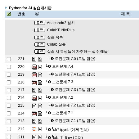
Python for AI 실습게시판
번호
ⓒ
제 목
Anaconda3 설치
ColabTurtlePlus
실습 목록
Colab 실습
실습 시 학생들이 자주하는 실수 예들
└❷
도전문제 7.5 (모범 답안)
221
└❶
도전문제 7.4
220
└❷
도전문제 7.4 (모범 답안)
219
└❶
도전문제 7.3
218
└❷
도전문제 7.3 (모범 답안)
217
└❶
도전문제 7.2
216
└❷
도전문제 7.2 (모범 답안)
215
└❶
도전문제 7.1
214
└❷
도전문제 7.1 (모범 답안)
213
l
212
└❶
ch7.ipynb (예제 전체)
l
211
└❶
lab_7_6.py (교재)